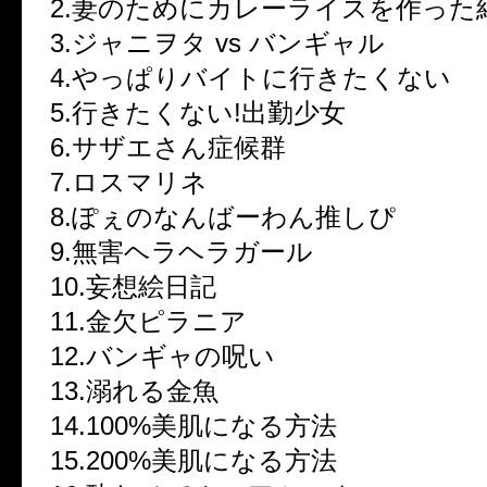
2.妻のためにカレーライスを作った結
3.ジャニヲタ vs バンギャル
4.やっぱりバイトに行きたくない
5.行きたくない!出勤少女
6.サザエさん症候群
7.ロスマリネ
8.ぽぇのなんばーわん推しぴ
9.無害ヘラヘラガール
10.妄想絵日記
11.金欠ピラニア
12.バンギャの呪い
13.溺れる金魚
14.100%美肌になる方法
15.200%美肌になる方法