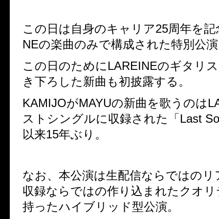
この日は自身のキャリア
25
周年を記
NE
の楽曲のみで構成された特別公演
この日のために
LAREINE
のギタリス
き下ろした新曲も初披露する。
KAMIJO
が
MAYU
の新曲を歌うのは
L
ストシングルに収録された「
Last S
以来
15
年ぶり。
なお、本公演は生配信ならではのリ
収録ならではの作り込まれたクオリ
持ったハイブリッド型公演。