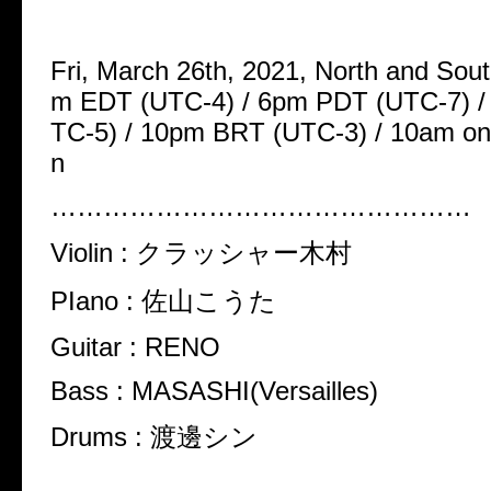
Fri, March 26th, 2021, North and Sou
m EDT (UTC-4) / 6pm PDT (UTC-7) 
TC-5) / 10pm BRT (UTC-3) / 10am on 
n
…………………………………………
Violin :
クラッシャー木村
PIano :
佐山こうた
Guitar : RENO
Bass : MASASHI(Versailles)
Drums :
渡邊シン