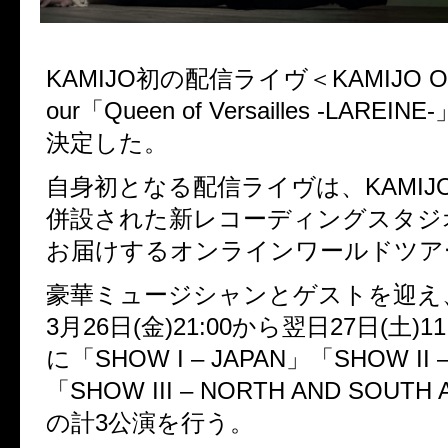
KAMIJO初の配信ライヴ＜KAMIJO Onli
our「Queen of Versailles -LARE
決定した。
自身初となる配信ライヴは、
KAMIJ
併設された新レコーディングスタジ
お届けするオンラインワールドツア
豪華ミュージシャンとゲストを迎え
3
月
26
日
(
金
)21:00
から翌日
27
日
(
土
)11
に「
SHOW I – JAPAN
」「
SHOW II 
「
SHOW III – NORTH AND SOUTH
の計
3
公演を行う。