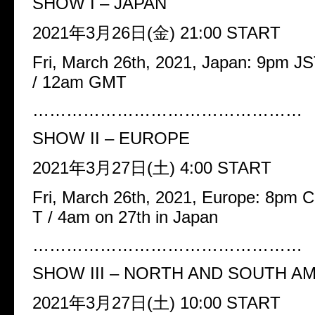
SHOW I – JAPAN
2021
年
3
月
26
日
(
金
) 21:00 START
Fri, March 26th, 2021, Japan: 9pm J
/ 12am GMT
…………………………………………
SHOW II – EUROPE
2021
年
3
月
27
日
(
土
) 4:00 START
Fri, March 26th, 2021, Europe: 8pm
T / 4am on 27th in Japan
…………………………………………
SHOW III – NORTH AND SOUTH A
2021
年
3
月
27
日
(
土
) 10:00 START