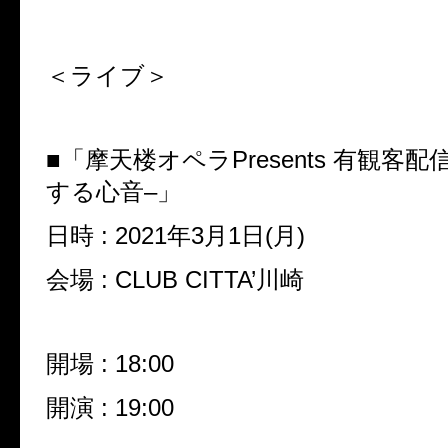
＜ライブ＞
■「摩天楼オペラ
Presents
有観客配
する心音
–
」
日時
: 2021
年
3
月
1
日
(
月
)
会場
: CLUB CITTA’
川崎
開場
: 18:00
開演
: 19:00