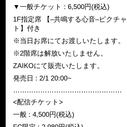
▼
一般チケット
: 6,500
円
(
税込
)
1F
指定席 【
–
共鳴する心音
–
ピクチ
ト】付き
※
当日お席にてお渡しいたします。
※2
階席は解放いたしません。
ZAIKO
にて販売いたします。
発売日
: 2/1 20:00~
…………………………………………
<
配信チケット
>
一般
: 4,500
円
(
税込
)
FC
限定
: 2,980
円
(
税込
)