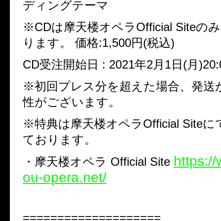
ディングテーマ
※CD
は摩天楼オペラ
Official Site
のみ
ります。
価格
:1,500
円
(
税込
)
CD
受注開始日
: 2021
年
2
月
1
日
(
月
)20:
※
初回プレス分を超えた場合、発送
性がございます。
※
特典は摩天楼オペラ
Official Site
に
ております。
https:/
・摩天楼オペラ
Official Site
ou-opera.net/
====================