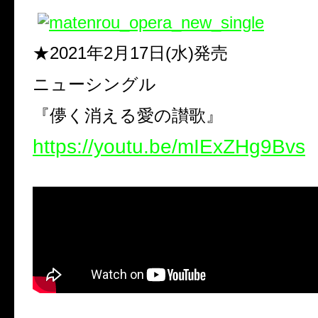
★2021
年
2
月
17
日
(
水
)発売
ニューシングル
『儚く消える愛の讃歌』
https://youtu.be/mIExZHg9Bvs