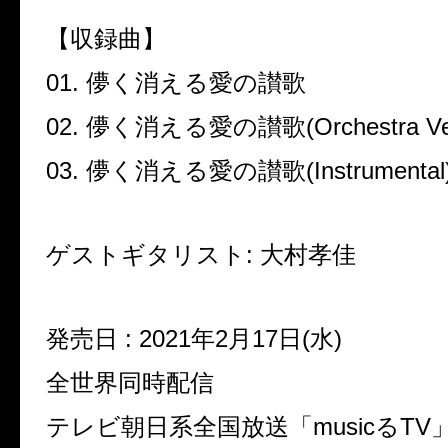
【収録曲】
01.
儚く消える愛の讃歌
02.
儚く消える愛の讃歌
(Orchestra Ve
03.
儚く消える愛の讃歌
(Instrumental
ゲストギタリスト
:
大村孝佳
発売日
: 2021
年
2
月
17
日
(
水
)
全世界同時配信
テレビ朝日系全国放送「
music
る
TV