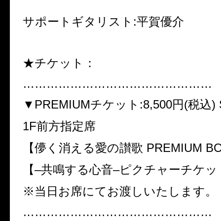
サポートギタリスト
:
平賀優介
★チケット：
…………………………………………
▼
PREMIUM
チケット
:8,500
円
(
税込
)
1F
前方指定席
【儚く消える愛の讃歌
PREMIUM B
【
–
共鳴する心音
–
ピクチャーチケッ
※
当日お席にてお渡しいたします。
…………………………………………