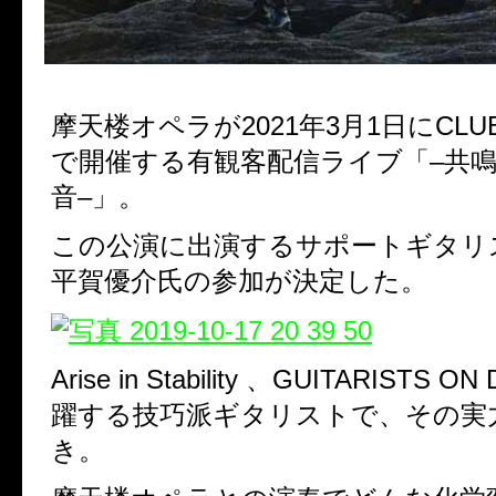
摩天楼オペラが
2021
年
3
月
1
日に
CLUB
で開催する有観客配信ライブ「
–
共
音
–
」。
この公演に出演するサポートギタリ
平賀優介氏の参加が決定した。
Arise in Stability
、
GUITARISTS ON
躍する技巧派ギタリストで、その実
き。