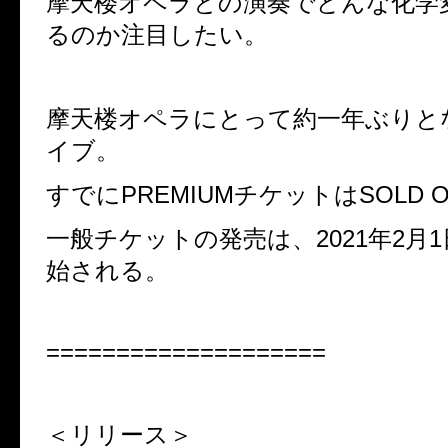
摩天楼オペラとの演奏でどんな化学
るのか注目したい。
摩天楼オペラにとって約一年ぶりと
イブ。
すでに
PREMIUM
チケットは
SOLD 
一般チケットの発売は、
2021
年
2
月
1
始される。
====================
＜リリース＞