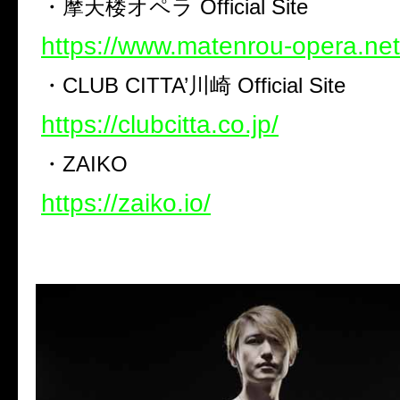
・摩天楼オペラ
Official Site
https://www.matenrou-opera.net
・
CLUB CITTA’
川崎
Official Site
https://clubcitta.co.jp/
・
ZAIKO
https://zaiko.io/