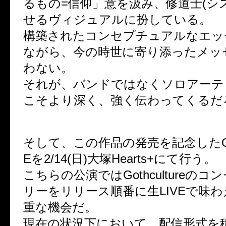
るもの=信仰」意を汲み、修道士(シ
せるヴィジュアルに扮している。
構築されたコンセプチュアルなエッ
ながら、今の時世に寄り添ったメッ
わない。
それが、バンドではなくソロアーテ
こそより深く、強く伝わってくるだ
そして、この作品の発売を記念したONE
Eを2/14(日)大塚Hearts+にて行う。
こちらの公演ではGothcultureの
リーをリリース順番に生LIVEで味
重な機会だ。
現在の状況下において、配信形式を