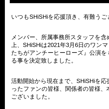
いつも
SHiSHi
を応援頂き、有難うご
メンバー、所属事務所スタッフを含
上、
SHiSHi
は
2021
年
3
月
6
日のワンマ
たちがアンチーヒーローズ』公演を
る事を決定致しました。
活動開始から現在まで、
SHiSHi
を応
ったファンの皆様、関係者の皆様、
ございました。