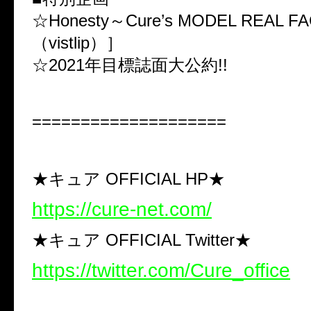
☆Honesty～Cure’s MODEL REAL F
（vistlip）］
☆2021年目標誌面大公約!!
====================
★キュア OFFICIAL HP★
https://cure-net.com/
★キュア OFFICIAL Twitter★
https://twitter.com/Cure_office