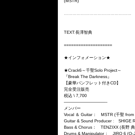
(
MSTR
)
…………………………………………
TEXT:
長澤智典
====================
★インフォメーション★
★Crack6
～千聖
Solo Project
～
『
Break The Darkness
』
【豪華パンフレット付き
CD
】
完全受注販売
税込
\ 7,700
——————————-
メンバー
Vocal
＆
Guitar
：
MSTR (
千聖
from
Guitar & Sound Producer :
SHIGE 
Bass & Chorus
：
TENZIXX (
長野
典
Drums & Manipulator
：
JIRO 6 (O-