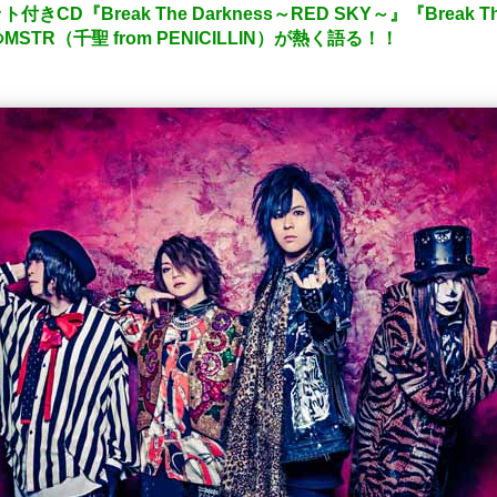
CD『Break The Darkness～RED SKY～』『Break Th
TR（千聖 from PENICILLIN）が熱く語る！！