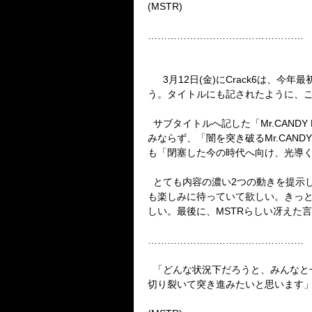
(
MSTR
)
…………………………………………
3
月
12
日
(
金
)
に
Crack6
は、今年最
う。タイトルにも記されたように、
サブタイトルへ記した「
Mr.CANDY
みならず、「闇を突き破る
Mr.CANDY
も「閉塞した今の時代へ向け、光導
とても内容の濃い
2
つの動きを提示
も楽しみに待っていて欲しい。きっ
しい。最後に、
MSTR
らしい冴えた言
…………………………………………
「どんな状況下だろうと、みんなと
切り裂いて突き進みたいと思います