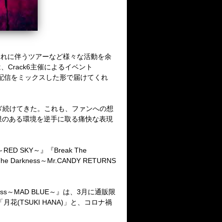
それに伴うツアーなど様々な活動を余
は、
Crack6
主催によるイベント
配信をミックスした形で届けてくれ
ぎ続けてきた。これも、ファンへの想
限のある環境を逆手に取る痛快な表現
～
RED SKY
～』『
Break The
The Darkness
～
Mr.CANDY RETURNS
ss
～
MAD BLUE
～』は、
3
月に通販限
「月花
(TSUKI HANA)
」と、コロナ禍