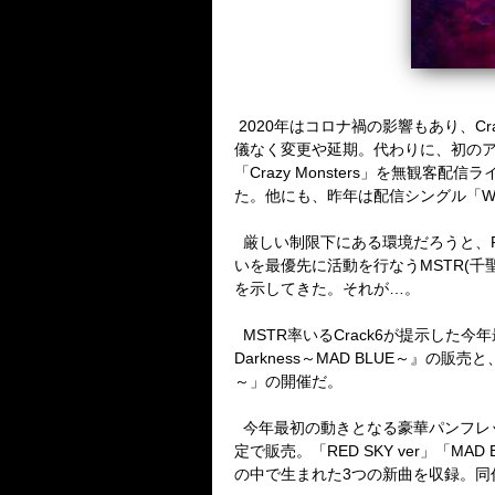
2020
年はコロナ禍の影響もあり、
Cr
儀なく変更や延期。代わりに、初の
「
Crazy Monsters
」を無観客配信ラ
た。他にも、昨年は配信シングル「
W
厳しい制限下にある環境だろうと、
いを最優先に活動を行なう
MSTR(
千
を示してきた。それが
…
。
MSTR
率いる
Crack6
が提示した今年
Darkness
～
MAD BLUE
～』の販売と
～」の開催だ。
今年最初の動きとなる豪華パンフレ
定で販売。「
RED SKY ver
」「
MAD B
の中で生まれた
3
つの新曲を収録。同