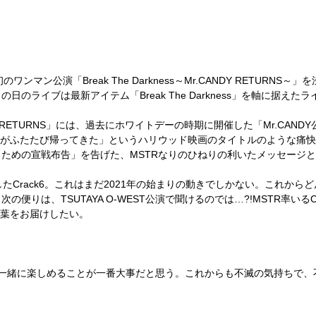
初のワンマン公演「
Break The Darkness
～
Mr.CANDY RETURNS
～」を
この日のライブは最新アイテム「
Break The Darkness
」を軸に据えたラ
 RETURNS
」には、過去にホワイトデーの時期に開催した「
Mr.CANDY
がふたたび帰ってきた」というハリウッド映画のタイトルのような痛快
くための宣戦布告」を告げた、
MSTR
なりのひねりの利いたメッセージと
した
Crack6
。これはまだ
2021
年の始まりの動きでしかない。これからど
と次の便りは、
TSUTAYA O-WEST
公演で聞けるのでは
…?!MSTR
率いる
C
葉をお届けしたい。
一緒に楽しめることが一番大事だと思う。これからも不滅の気持ちで、
」