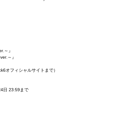
r.
～』
ver.
～』
ck6
オフィシャルサイトまで）
24
日
23:59
まで