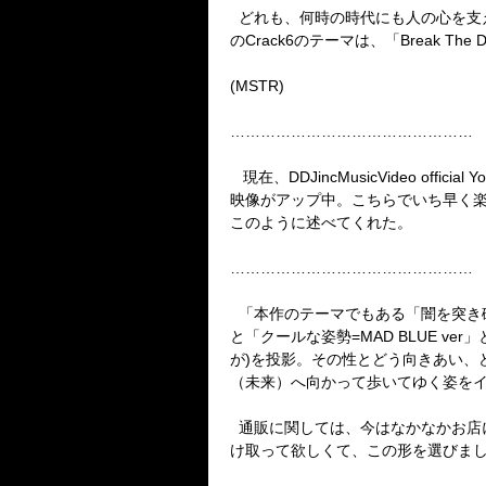
どれも、何時の時代にも人の心を支
の
Crack6
のテーマは、「
Break The 
(
MSTR
)
…………………………………………
現在、
DDJincMusicVideo official Y
映像がアップ中。こちらでいち早く
このように述べてくれた。
…………………………………………
「本作のテーマでもある「闇を突き
と「クールな姿勢
=MAD BLUE ver
」
が
)
を投影。その性とどう向きあい、
（未来）へ向かって歩いてゆく姿を
通販に関しては、今はなかなかお店
け取って欲しくて、この形を選びま