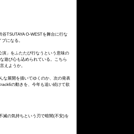
渋谷
TSUTAYA O-WEST
を舞台に行な
イブになる。
公演」をふたたび行なうという意味の
な遊び心も込められている。こちら
言えようか。
んな展開を描いてゆくのか、次の発表
rack6
の動きを、今年も追い続けて欲
不滅の気持ちという刃で暗闇
(
不安
)
を