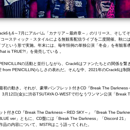
ack6
も
6
～
7
月にアルバム「カナリア～最終章～」のリリース、そして
アコースティック・スタイルによる無観客配信ライブを二度開催。秋に
イブという形で実施。年末には、毎年恒例の単独公演「冬会」を有観客
/
hat is TRUE?!
」を発売している 。
PENICILLIN
の活動と並行しながら、
Crack6
はファンたちとの関係を繋
聖
from PENICILLIN)
らしさの表れだ。そんな中、
2021
年の
Crack6
は制
最初の動き。それが、豪華パンフレット付き
CD
『
Break The Darkness
、
3
月
12
日
(
金
)
に渋谷
TSUTAYA O-WEST
で行なうワンマン公演「
Break 
ット付き
CD
『
Break The Darkness
～
RED SKY
～』『
Break The Darkne
LUE ver
」ともに、
CD
盤には「
Break The Darkness
」「
Discord 21
」
作品の内容について、
MSTR
はこう語ってくれた。