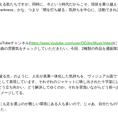
える歌たちですが。同時に、今という時代だからこそ、現状を乗り越え
Darkness
」かな。つまり「闇を打ち破る」気持ちを中心に、活動できれ
ouTube
チャンネル
(
https://www.youtube.com/user/DDJincMusicVideo
)
に
楽曲の雰囲気をチェックしていただきたい。今回、
2
種類の作品を通販限
破る光」のように、人生が表裏一体化した気持ちを、ヴィジュアル面で
として表現しています。それぞれのジャケットに映し出された十字架に
どう立ち向かい、どう解決してゆくのか。それを背負いながらどう前へ
イメージしてる。
にも足を運ぶのが難しい環境にある人も多いので。じゃあ、自分たちの
した」