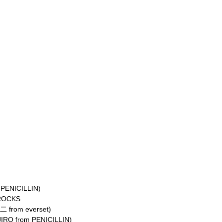
 PENICILLIN)
ROCKS
二
from everset)
JIRO from PENICILLIN)