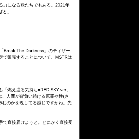
る力になる歌たちでもある。
2021
年
ばと」
「
Break The Darkness
」のティザー
定で販売することについて、
MSTR
は
も「燃え盛る気持ち
=RED SKY ver
」
は、人間が背負い続ける原罪や性
(
さ
歩むのかを現してる感じですかね。先
手で直接届けようと。とにかく直接受