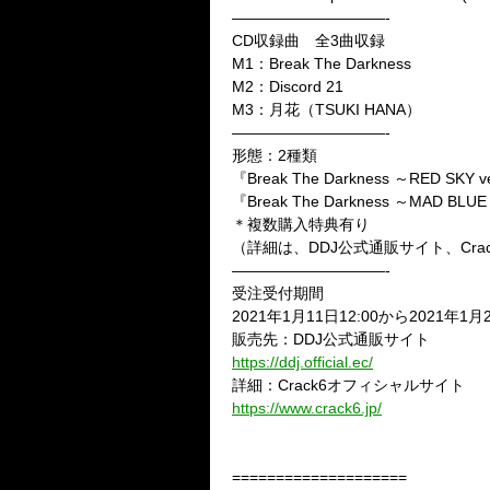
——————————-
CD
収録曲 全
3
曲収録
M1
：
Break The Darkness
M2
：
Discord 21
M3
：月花（
TSUKI HANA
）
——————————-
形態：
2
種類
『
Break The Darkness
～
RED SKY ve
『
Break The Darkness
～
MAD BLUE 
＊複数購入特典有り
（詳細は、
DDJ
公式通販サイト、
Cra
——————————-
受注受付期間
2021
年
1
月
11
日
12:00
から
2021
年
1
月
販売先：
DDJ
公式通販サイト
https://ddj.official.ec/
詳細：
Crack6
オフィシャルサイト
https://www.crack6.jp/
====================