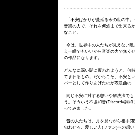
…………………………………………
「不安ばかりが蔓延る今の世の中。
音楽の力で、それを何処まで出来る
なこと。
今は、世界中の人たちが見えない敵
え一瞬でもいいから音楽の力で無く
の作品になります。
どんなに深い闇に覆われようと、何
てまわるもの。だからこそ、不安と
バーとして作りあげたのが表題曲の
同じ不安に対する想いや解決法でも
う。そういう不協和音
(Discord=
調和
ってみました。
昔の人たちは、月を見ながら相手
(
匂わせる、愛しい人
(
ファン
)
への想い