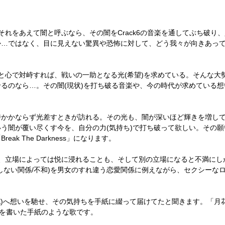
それをあえて闇と呼ぶなら、その闇を
Crack6
の音楽を通してぶち破り、
か
…
ではなく、目に見えない驚異や恐怖に対して、どう我々が向きあっ
と心で対峙すれば、戦いの一助となる光
(
希望
)
を求めている。そんな大
せるのなら
…
。その闇
(
現状
)
を打ち破る音楽や、今の時代が求めている想
時かかならず光差すときが訪れる。その光も、闇が深いほど輝きを増し
いう闇が覆い尽くす今を、自分の力
(
気持ち
)
で打ち破って欲しい。その願
「
Break The Darkness
」になります。
、立場によっては悦に浸れることも、そして別の立場になると不満にし
しない関係
/
不和
)
を男女のすれ違う恋愛関係に例えながら、セクシーな
花
)
へ想いを馳せ、その気持ちを手紙に綴って届けてたと聞きます。「月
を書いた手紙のような歌です。