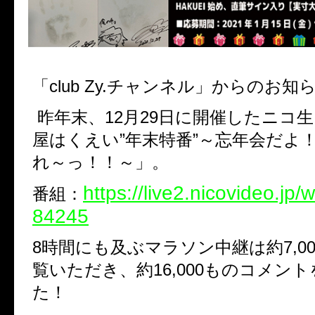
「club Zy.チャンネル」からのお
昨年末、
12月29日
に開催したニコ生
屋はくえい
”
年末特番
”
～忘年会だよ
れ～っ！！～」。
https://live2.nicovideo.jp/
番組：
84245
8時間にも及ぶマラソン中継は約7,0
覧いただき、約16,000ものコメン
た！