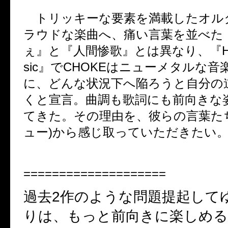
トリッキーな要素を満載したオル
ラウドな楽曲へ、痛い言葉を並べた
ぇ』と『人間惨歌』とは異なり、『
H
sic
』で
CHOKE
はニューメタルな音
に、どんな状況下へ陥ろうと自分の
くと宣言。曲調も歌詞にも前向きな
てきた。その理由を、彼らの言葉た
ュー
)
から感じ取っていただきたい
====================
過去
2
作のような問題提起して
りは、もっと前向きに楽しめ