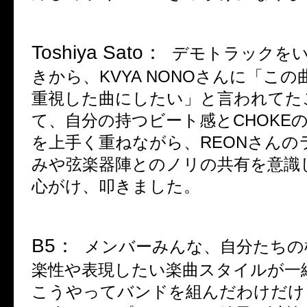
Toshiya Sato
：
デモトラックを
きから、
KVYA NONO
さんに「この
重視した曲にしたい」と言われてた
て、自分の持つビート感と
CHOKE
を上手く重ねながら、
REON
さんの
みや弦楽器陣とのノリの共有を意識
心がけ、叩きました。
B5
：
メンバーみんな、自分たちの
楽性や表現したい楽曲スタイルが一
こうやってバンドを組んだわけだけ