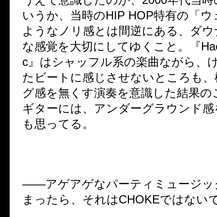
いうか、当時の
HIP HOP
特有の「ウ
ようなノリ感とは間逆にある、ダウ
な感覚を大切にしてゆくこと。『
Hac
c
』はシャッフル系の楽曲ながら、
たビートに感じさせないところも、
グ感を無くす演奏を意識した結果の
ギターには、アンダーグラウンド感
も思ってる。
――
アゲアゲなパーティミュージッ
まったら、それは
CHOKE
ではない