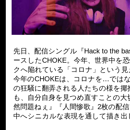
先日、配信シングル『
Hack to the ba
ースした
CHOKE
。今年、世界中を
クへ陥れている「コロナ」という見
今年の
CHOKE
は、コロナを
…
では
の狂騒に翻弄される人たちの様を揶
も、自分自身を見つめ直すことの大
然問題ねぇ』『人間惨歌』
2
枚の配信
中へシニカルな表現を通して描き出