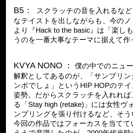
B5
：
スクラッチの音を入れるなど
なテイストを出しながらも、今のノ
より『
Hack to the basic
』は「楽し
うのを一番大事なテーマに据えて作
KVYA NONO
：
僕の中でのニュ
解釈としてあるのが、「サンプリン
ンボでしょ」という
HIP HOP
のテイ
姿勢。だからスクラッチを入れれば
る「
Stay high (retake)
」には女性ヴ
ンプリングを張り付けるなど、そう
今回の作品ではフォーカスを当てて
うえで意識したのが、
2000
年代当時