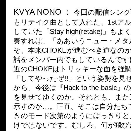
KVYA NONO
：
今回の配信シン
もリテイク曲として入れた、
1st
ア
していた「
Stay high(retake)
」もよ
奏すれば、「ああいうニュー・メタ
そ、本来
CHOKE
が進むべき道なの
話をメンバー内でもしているんです
近の
CHOKE
はトリッキーな面を強
「してやったぜ
!!
」という姿勢を見
から、今後は『
Hack to the basic
』
を見せてゆくのか。それとも、また
示すのか
…
。正直、そこは自分たち
きのモード次第のようにはっきりと
けではないです。むしろ、何が飛び