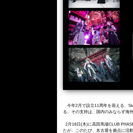
今年
2
月で設立
11
周年を迎える、
St
る。その支持は、国内のみならず海
2
月
18
日
(
木
)
に高田馬場
CLUB PHAS
たが、このたび、名古屋を拠点に活