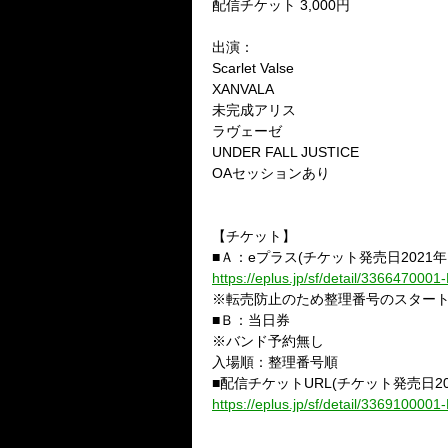
配信チケット
3,000
円
出演：
Scarlet Valse
XANVALA
未完成アリス
ラヴェーゼ
UNDER FALL JUSTICE
OA
セッションあり
【チケット】
■
Ａ：
e
プラス
(
チケット発売日
2021
年
https://eplus.jp/sf/detail/336647000
※
転売防止のため整理番号のスター
■
Ｂ：当日券
※
バンド予約無し
入場順：整理番号順
■
配信チケット
URL(
チケット発売日
2
https://eplus.jp/sf/detail/336910000