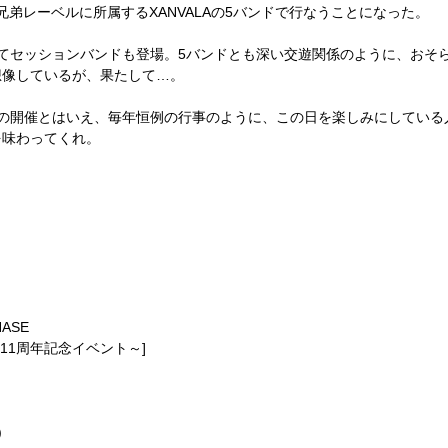
兄弟レーベルに所属する
XANVALA
の
5
バンドで行なうことになった。
てセッションバンドも登場。
5
バンドとも深い交遊関係のように、おそ
想像しているが、果たして
…
。
の開催とはいえ、毎年恒例の行事のように、この日を楽しみにしている
を味わってくれ。
HASE
11
周年記念イベント～
]
)