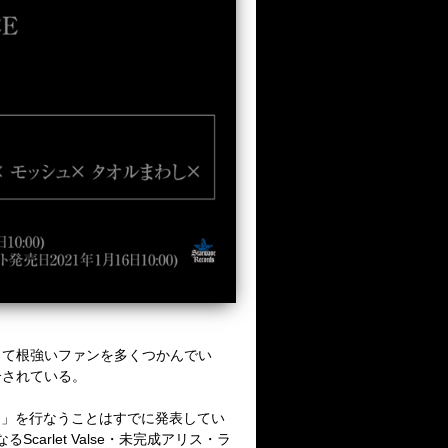
して根強いファンを多くつかんでい
介されている。
～」を行なうことはすでに発表してい
なる
Scarlet Valse
・未完成アリス・ラ