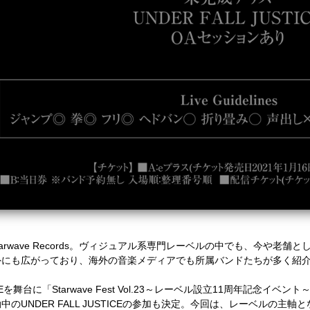
arwave Records
。ヴィジュアル系専門レーベルの中でも、今や老舗と
外にも広がっており、海外の音楽メディアでも所属バンドたちが多く紹
E
を舞台に「
Starwave Fest Vol.23
～レーベル設立
11
周年記念イベント
動中の
UNDER FALL JUSTICE
の参加も決定。今回は、レーベルの主軸と