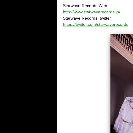
Starwave Records Web
http://www.starwaverecords.jp/
Starwave Records
twitter
https://twitter.com/starwaverecords