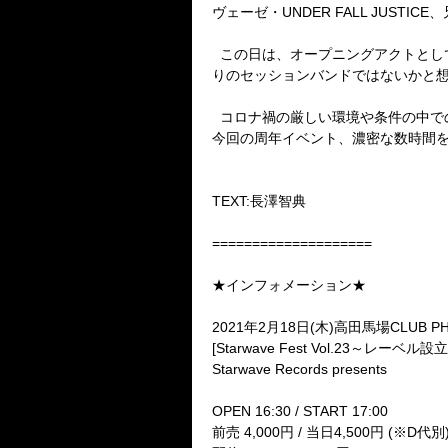
ヴェーゼ・
UNDER FALL JUSTICE
、
この日は、オープニングアクトとし
りのセッションバンドではないかと
コロナ禍の厳しい環境や条件の中で
今回の周年イベント、濃密な数時間
TEXT:
長澤智典
====================
★インフォメーション★
2021
年
2
月
18
日
(
木
)
高田馬場
CLUB P
[Starwave Fest Vol.23
～レーベル設立
Starwave Records presents
OPEN 16:30 / START 17:00
前売
4,000
円
/
当日
4,500
円
(
※
D
代別