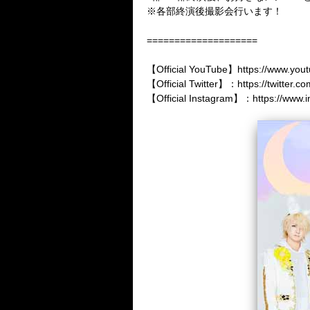
※
各部終演後撮影会行います！
====================
【
Official YouTube
】
https://www.yo
【
Official Twitter
】：
https://twitter.
【
Official Instagram
】：
https://www.