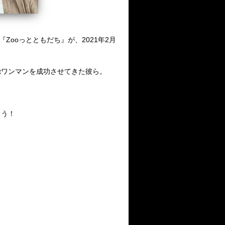
『
Zoo
っとともだち』が、
2021
年
2
月
t
ワンマンを成功させてきた彼ら。
よう！