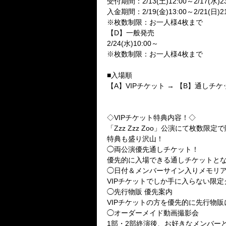
受付期間：
2/13(
土
)12:00
～
2/17(
水
)2
入金期間：
2/19(
金
)13:00
～
2/21(
日
)2
※
枚数制限：お一人様
4
枚まで
【
D
】一般発売
2/24(
水
)10:00
～
※
枚数制限：お一人様
4
枚まで
■
入場順
【
A
】
VIP
チケット
→
【
B
】通しチケ
◇
VIP
チケット特典内容！◇
「
Zzz Zzz Zoo
」公演にて枚数限定で
特典も盛り沢山！
◯両公演優先通しチケット！
優先的に入場できる通しチケットと
◯日付＆メンバーサイン入りメモリ
VIP
チケットでしか手に入らない限定
◯先行物販 優先案内
VIP
チケットの方を優先的に先行物販
◯オーダーメイド動画撮影会
1
部・
2
部終演後、お好きなメンバー