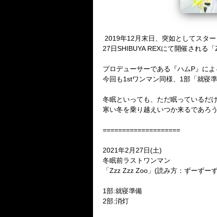
2019
年
12
月末日、突如としてスター
27
日
SHIBUYA REX
にて開催される「
プロデューサーである『ハム
P
』によ
今回も
1st
ワンマン同様、
1
部「就寝
冬眠といっても、ただ眠っているだ
寒い冬を乗り越えいつか来るであろ
====================
2021
年
2
月
27
日
(
土
)
冬眠前ラストワンマン
「
Zzz Zzz Zoo
」
(
読み方：ずーずー
1
部
:
就寝準備
2
部
:
消灯