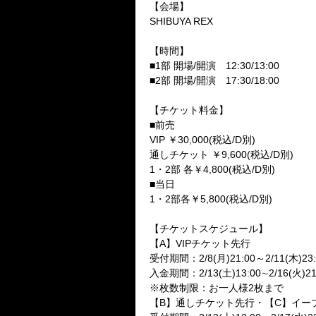
【会場】
SHIBUYA REX
【時間】
■
1
部
開場
/
開演
12:30/13:00
■
2
部
開場
/
開演
17:30/18:00
【チケット料金】
■
前売
VIP
￥
30,000(
税込
/D
別
)
通しチケット
￥
9,600(
税込
/D
別
)
1
・
2
部
各￥
4,800(
税込
/D
別
)
■
当日
1
・
2
部各￥
5,800(
税込
/D
別
)
【チケットスケジュール】
【
A
】
VIP
チケット先行
受付期間：
2/8(
月
)21:00
～
2/11(
木
)23
入金期間：
2/13(
土
)13:00
∼
2/16(
火
)2
※
枚数制限：お一人様
2
枚まで
【
B
】通しチケット先行・【
C
】イー