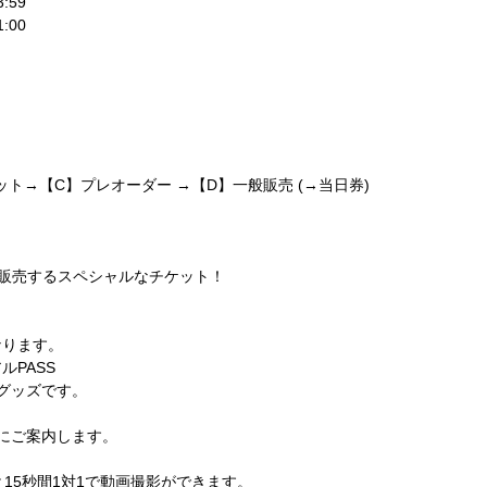
3:59
1:00
ット→【
C
】プレオーダー
→
【
D
】一般販売
(
→
当日券
)
販売するスペシャルなチケット！
なります。
アル
PASS
グッズです。
にご案内します。
と
15
秒間
1
対
1
で動画撮影ができます。