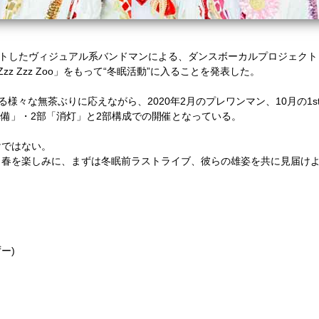
トしたヴィジュアル系バンドマンによる、ダンスボーカルプロジェクト
Zzz Zzz Zoo
」をもって
“
冬眠活動
”
に入ることを発表した。
る様々な無茶ぶりに応えながら、
2020
年
2
月のプレワンマン、
10
月の
1s
準備」・
2
部「消灯」と
2
部構成での開催となっている。
けではない。
う春を楽しみに、まずは冬眠前ラストライブ、彼らの雄姿を共に見届け
ずー
)