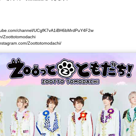
utube.com/channel/UCgfK7vA1iBH6bMrdPuY4F2w
com/Zoottotomodachi
instagram.com/Zoottotomodachi/