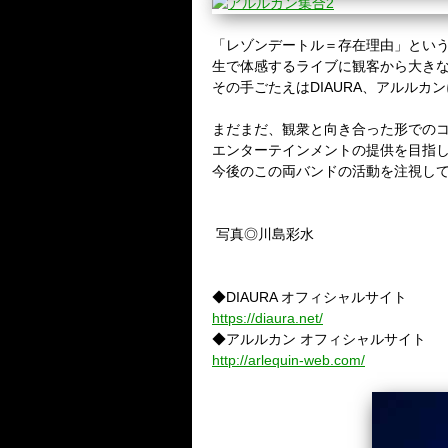
「レゾンデートル＝存在理由」とい
生で体感するライブに観客から大き
その手ごたえはDIAURA、アルル
まだまだ、観衆と向き合った形での
エンターテインメントの提供を目指
今後のこの両バンドの活動を注視し
写真◎川島彩水
◆DIAURA オフィシャルサイト
https://diaura.net/
◆アルルカン オフィシャルサイト
http://arlequin-web.com/