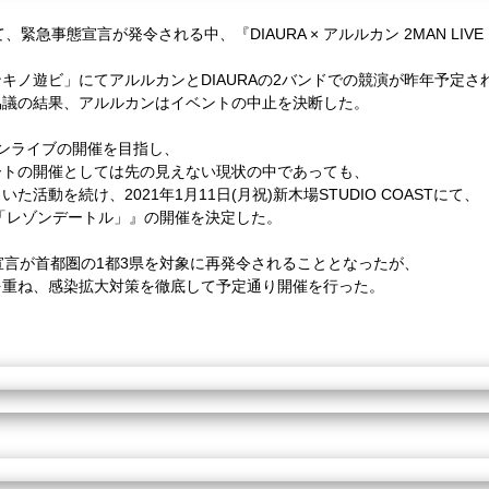
Tにて、緊急事態宣言が発令される中、『DIAURA × アルルカン 2MAN 
キノ遊ビ」にてアルルカンとDIAURAの2バンドでの競演が昨年予定さ
協議の結果、アルルカンはイベントの中止を決断した。
ンライブの開催を目指し、
ートの開催としては先の見えない現状の中であっても、
活動を続け、2021年1月11日(月祝)新木場STUDIO COASTにて、
LIVE「レゾンデートル」』の開催を決定した。
宣言が首都圏の1都3県を対象に再発令されることとなったが、
を重ね、感染拡大対策を徹底して予定通り開催を行った。