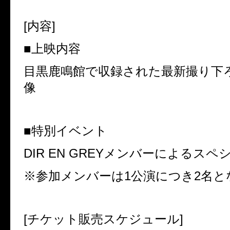
[
内容
]
■上映内容
目黒鹿鳴館で収録された最新撮り下
像
■特別イベント
DIR EN GREY
メンバーによるスペ
※参加メンバーは
1
公演につき
2
名と
[
チケット販売スケジュール
]