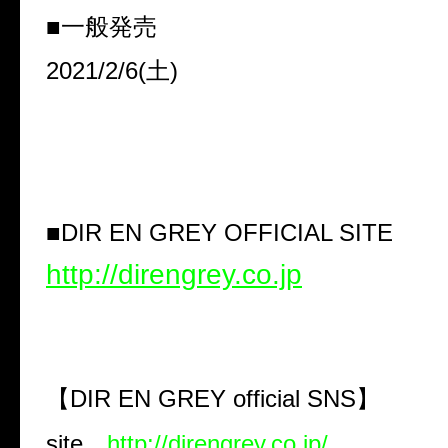
■一般発売
2021/2/6(
土
)
■
DIR EN GREY OFFICIAL SITE
http://direngrey.co.jp
【
DIR EN GREY official SNS
】
site
http://direngrey.co.jp/