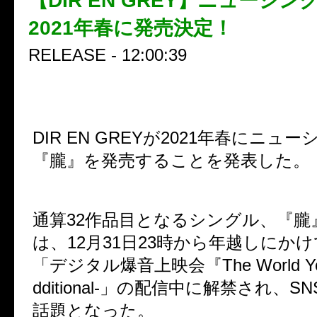
【DIR EN GREY】ニューシ
2021年春に発売決定！
RELEASE - 12:00:39
DIR EN GREY
が
2021
年春にニュー
『朧』を発売することを発表した。
通算
32
作品目となるシングル、『朧
は、
12
月
31
日
23
時から年越しにかけ
「デジタル爆音上映会『
The World Yo
dditional-
」の配信中に解禁され、
SN
話題となった。