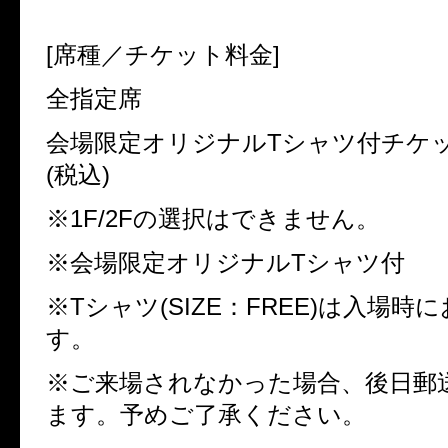
[
席種／チケット料金
]
全指定席
会場限定オリジナル
T
シャツ付チケッ
(
税込
)
※
1F/2F
の選択はできません。
※会場限定オリジナル
T
シャツ付
※
T
シャツ
(SIZE
：
FREE)
は入場時に
す。
※ご来場されなかった場合、後日郵
ます。予めご了承ください。