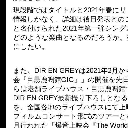
現段階ではタイトルと
2021
年春にリ
情報しかなく、詳細は後日発表との
と名付けられた
2021
年第一弾シング
どのような楽曲となるのだろうか。
にしたい。
また、
DIR EN GREY
は
2021
年
2
月か
会『目黒鹿鳴館
GIG
』」の開催を先
らは老舗ライブハウス・目黒鹿鳴館
DIR EN GREY
最新撮り下ろしとなる
を、全国各地のライブハウスにて上
フィルムコンサート形式のツアーと
月行われた「爆音上映会『
The World 