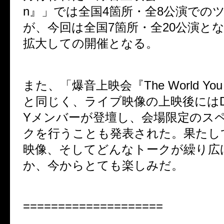
n
』」では全国
4
箇所・全
8
公演での
が、今回は全国
7
箇所・全
20
公演と
拡大しての開催となる。
また、「爆音上映会『
The World You 
と同じく、ライブ映像の上映後には
Y
メンバーが登壇し、会場限定のス
クを行うことも発表された。果たし
映像、そしてどんなトークが繰り広
か、今からとても楽しみだ。
====================