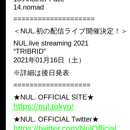
14.nomad
====================
＜NUL.初の配信ライブ開催決定！＞
NUL.live streaming 2021
“TRIBRID”
2021年01月16日（土）
※詳細は後日発表
===================
★NUL. OFFICIAL SITE★
https://nul.tokyo/
★NUL. OFFICIAL Twitter★
https://twitter.com/NulOfficial