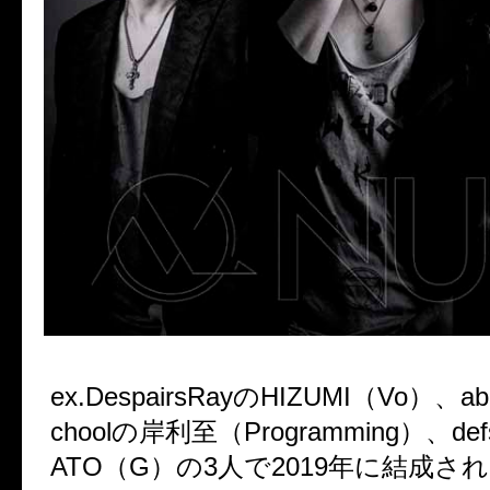
ex.DespairsRayのHIZUMI（Vo）、abin
choolの岸利至（Programming）、defs
ATO（G）の3人で2019年に結成さ