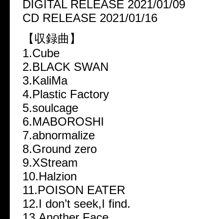
DIGITAL RELEASE 2021/01/09
CD RELEASE 2021/01/16
【収録曲】
1.Cube
2.BLACK SWAN
3.KaliMa
4.Plastic Factory
5.soulcage
6.MABOROSHI
7.abnormalize
8.Ground zero
9.XStream
10.Halzion
11.POISON EATER
12.I don’t seek,I find.
13.Another Face