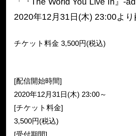
「『
The World You Live In
』
-ad
2020
年
12
月
31
日
(
木
) 23:00
より
チケット料金
3,500
円
(
税込
)
[
配信開始時間
]
2020
年
12
月
31
日
(
木
) 23:00
～
[
チケット料金
]
3,500
円
(
税込
)
[
受付期間
]