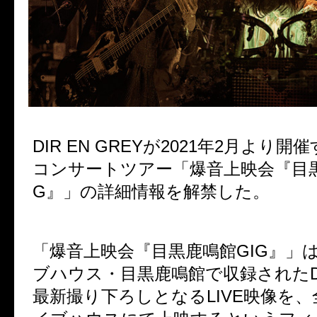
DIR EN GREY
が
2021
年
2
月より開催
コンサートツアー「爆音上映会『目
G
』」の詳細情報を解禁した。
「爆音上映会『目黒鹿鳴館
GIG
』」
ブハウス・目黒鹿鳴館で収録された
最新撮り下ろしとなる
LIVE
映像を、