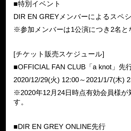
■特別イベント
DIR EN GREY
メンバーによるスペ
※参加メンバーは
1
公演につき
2
名と
[
チケット販売スケジュール
]
■
OFFICIAL FAN CLUB
「
a knot
」先
2020/12/29(
火
) 12:00
～
2021/1/7(
木
) 
※
2020
年
12
月
24
日時点有効会員様が
す。
■
DIR EN GREY ONLINE
先行