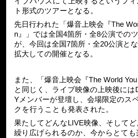
イブハウスにて上映するというフィ
ト形式のツアーとなる。
先日行われた「爆音上映会『
The Wor
n
』」では全国
4
箇所・全
8
公演での
が、今回は全国
7
箇所・全
20
公演と
拡大しての開催となる。
また、「爆音上映会『
The World You 
と同じく、ライブ映像の上映後には
Y
メンバーが登壇し、会場限定のス
クを行うことも発表された。
果たしてどんな
LIVE
映像、そしてど
繰り広げられるのか、今からとても