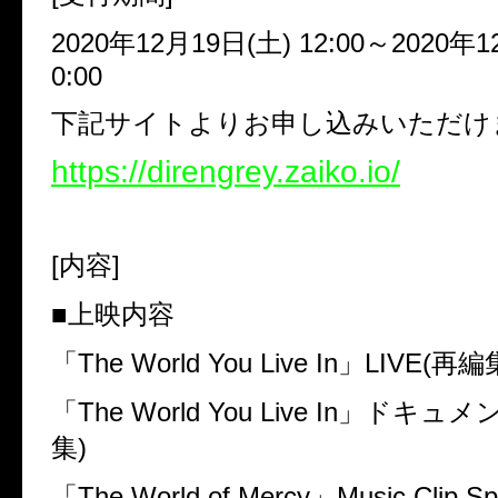
2020
年
12
月
19
日
(
土
) 12:00
～
2020
年
1
0:00
下記サイトよりお申し込みいただけ
https://direngrey.zaiko.io/
[
内容
]
■上映内容
「
The World You Live In
」
LIVE(
再編
「
The World You Live In
」ドキュメ
集
)
「
The World of Mercy
」
Music Clip Spe