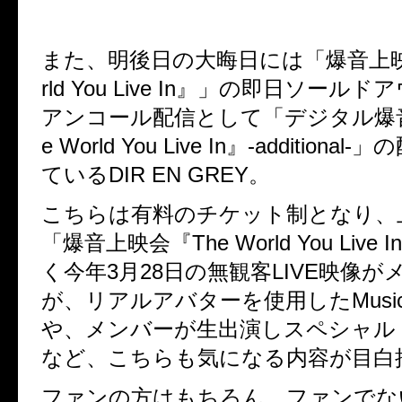
また、明後日の大晦日には「爆音上
rld You Live In
』」の即日ソールドア
アンコール配信として「デジタル爆
e World You Live In
』
-additional-
」の
ている
DIR EN GREY
。
こちらは有料のチケット制となり、
「爆音上映会『
The World You Live In
く今年
3
月
28
日の無観客
LIVE
映像が
が、リアルアバターを使用した
Music
や、メンバーが生出演しスペシャル
など、こちらも気になる内容が目白
ファンの方はもちろん、ファンでな