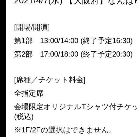
2021/4/7(
水
)
【大阪府】なんば
[
開場
/
開演
]
第
1
部
13:00/14:00 (
終了予定
16:30)
第
2
部
17:00/18:00 (
終了予定
20:30)
[
席種／チケット料金
]
全指定席
会場限定オリジナル
T
シャツ付チケッ
(
税込
)
※
1F/2F
の選択はできません。