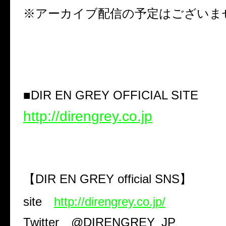
※アーカイブ配信の予定はございま
■
DIR EN GREY OFFICIAL SITE
http://direngrey.co.jp
【
DIR EN GREY official SNS
】
site
http://direngrey.co.jp/
Twitter
@DIRENGREY_JP