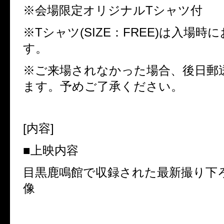
※会場限定オリジナル
T
シャツ付
※
T
シャツ
(SIZE
：
FREE)
は入場時に
す。
※ご来場されなかった場合、後日郵
ます。予めご了承ください。
[
内容
]
■上映内容
目黒鹿鳴館で収録された最新撮り下
像