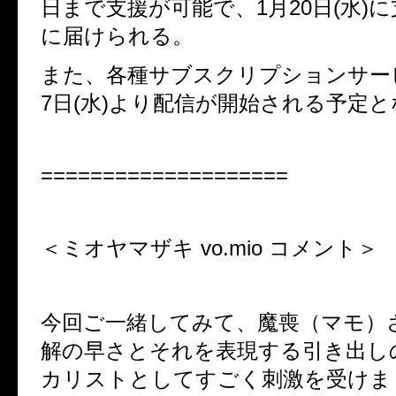
日まで支援が可能で、
1
月
20
日
(
水
)
に
に届けられる。
また、各種サブスクリプションサー
7
日
(
水
)
より配信が開始される予定と
====================
＜ミオヤマザキ
vo.mio
コメント＞
今回ご一緒してみて、魔喪（マモ）
解の早さとそれを表現する引き出し
カリストとしてすごく刺激を受けま