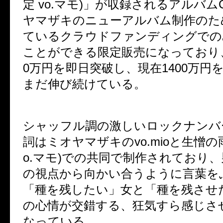
定
vo.
マモ
)
」が収録されるアルバム
ヤマザキのニューアルバム制作のた
ているクラウドファンディングでの
ことができる限定販売になっており
0
万円を即日突破し、現在
1400
万円
まだ伸び続けている。
シャッフル調の激しいロックナンバ
詞はミオヤマザキの
vo.mio
と生憎の
o.
マモ
)
での共同で制作されており、
の視点から向かい合うように言葉を
「種を残したい」女と「種を残させ
の心情が交錯する、狂気すら感じさ
なっている。