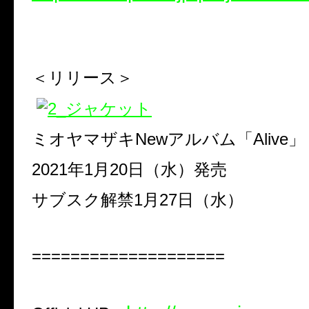
＜リリース＞
ミオヤマザキ
New
アルバム「
Alive
」
2021
年
1
月
20
日（水）発売
サブスク解禁
1
月
27
日（水）
====================