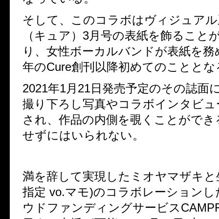
そして、このコラボはヴィジュアル
（キュア）
3
月号の表紙を飾ること
り、女性ボーカルバンドが表紙を務
年の
Cure
創刊以降初めてのこととな
2021
年
1
月
21
日発売予定のその誌面
撮り下ろし写真やコラボインタビュ
され、作品の内側を覗くことができ
せずにはいられない。
満を辞して実現したミオヤマザキと
指定
vo.
マモ
)
のコラボレーションし
ウドファンディングサービス
CAMPF