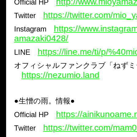
http://www.mioyamaz
Official HP
https://twitter.com/mio_
Twitter
https://www.instagra
Instagram
amazaki0428/
https://line.me/ti/p/%40m
LINE
オフィシャルファンクラブ「ねずミ
https://nezumio.land
●
生憎の雨。情報●
https://ainikunoame.
Official HP
https://twitter.com/mam0_
Twitter