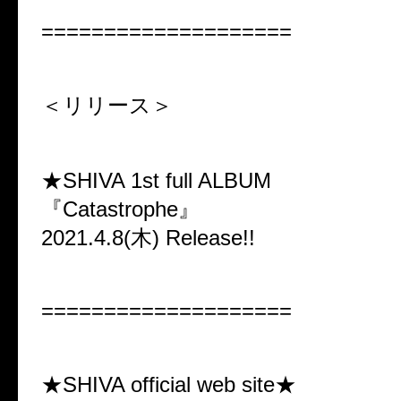
====================
＜リリース＞
★SHIVA 1st full ALBUM
『Catastrophe』
2021.4.8(木) Release!!
====================
★SHIVA official web site★