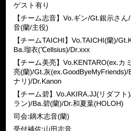
ゲスト有り
【チーム志音】Vo.ギン/Gt.銀示さん/Ba.
音(蘭/主役)
【チームTAICHI】Vo.TAICHI(蘭)/Gt.Ke
Ba.瑠衣(℃ellsius)/Dr.xxx
【チーム美亮】Vo.KENTARO(ex.カミ
亮(蘭)/Gt.灰(ex.GoodByeMyFriends)
ナリ)/Dr.Kanon
【チーム碧】Vo.AKIRA.JJ(リダフト)
ラン)/Ba.碧(蘭)/Dr.和夏葉(HOLOH)
司会:鏑木志音(蘭)
受付補佐:山田志音