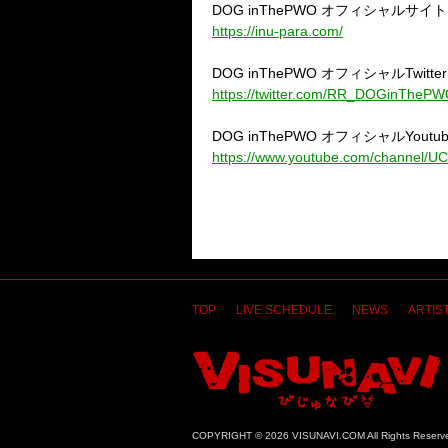
DOG inThePWO
オフィシャルサイト
https://inu-para.com/
DOG inThePWO
オフィシャル
Twitter
https://twitter.com/RR_DOGinTheP
DOG inThePWO
オフィシャル
Youtu
https://www.youtube.com/channel/
TOP
LIVE SCHEDULE
NEWS
ARTIST
COPYRIGHT © 2026 VISUNAVI.COM All Rights Reserv