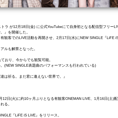
トラ が
12
月
18
日
(
金
)
に公式
YouTube
にて自身初となる配信型フリー
LI
で。』を開催した。
り有観客での
LIVE
活動を再開させ、
2
月
17
日
(
水
)
に
NEW SINGLE
『
LiFE i
ュアルも解禁となった。
れており、今からでも観覧可能。
い。
(NEW SINGLE
表題曲のパフォーマンスも行われている
)
僕達は祈る。まだ君に逢えない世界で。』
月
12
日
(
火
)
に約
10
ヶ月ぶりとなる有観客
ONEMAN LIVE
、
1
月
16
日
(
土
)
配
される。
INGLE
『
LiFE iS LiVE
』をリリース。