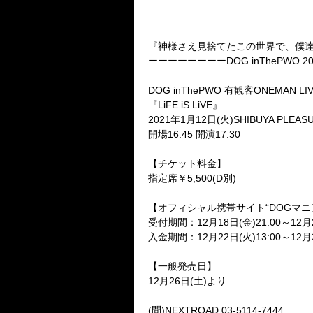
『神様さえ見捨てたこの世界で、僕
ーーーーーーーー
DOG inThePWO 2
DOG inThePWO
有観客
ONEMAN LI
『
LiFE iS LiVE
』
2021
年
1
月
12
日
(
火
)SHIBUYA PLEAS
開場
16:45
開演
17:30
【チケット料金】
指定席￥
5,500(D
別
)
【オフィシャル携帯サイト“
DOG
マニ
受付期間：
12
月
18
日
(
金
)21:00
～
12
月
入金期間：
12
月
22
日
(
火
)13:00
～
12
月
【一般発売日】
12
月
26
日
(
土
)
より
(
問
)NEXTROAD 03-5114-7444