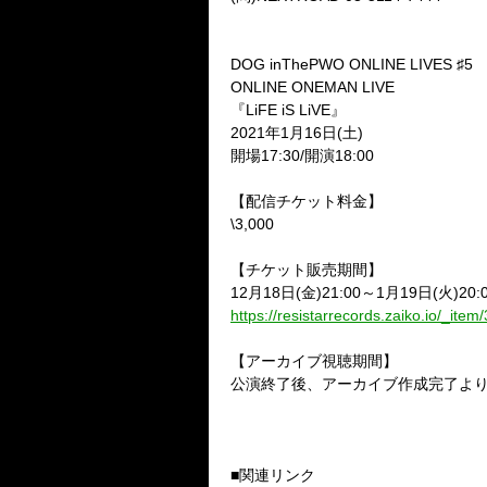
DOG inThePWO ONLINE LIVES
♯
5
ONLINE ONEMAN LIVE
『
LiFE iS LiVE
』
2021
年
1
月
16
日
(
土
)
開場
17:30/
開演
18:00
【配信チケット料金】
\3,000
【チケット販売期間】
12
月
18
日
(
金
)21:00
～
1
月
19
日
(
火
)20:
https://resistarrecords.zaiko.io/_ite
【アーカイブ視聴期間】
公演終了後、アーカイブ作成完了よ
■関連リンク