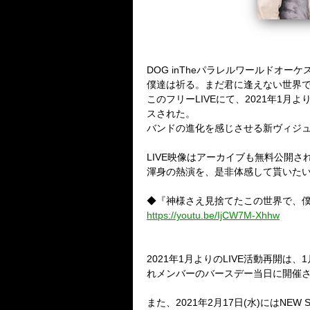
DOG inThe
パラレルワールドオーケス
僕達は祈る。まだ君に逢えない世界
このフリー
LIVE
にて、
2021
年
1
月よ
スされた。
バンドの進化を感じさせる新ヴィジ
LIVE
映像はアーカイブも無料公開さ
渾身の熱演を、是非体感して貰いた
◆『神様さえ見捨てたこの世界で、
https://youtu.be/IjCW7M-Xhhw
2021
年
1
月よりの
LIVE
活動再開は、
1
れメンバーのバースデー当日に開催
また、
2021
年
2
月
17
日
(
水
)
には
NEW S