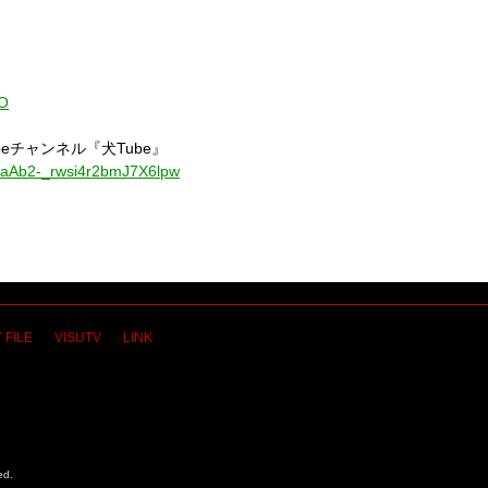
WO
be
チャンネル『犬
Tube
』
UCaAb2-_rwsi4r2bmJ7X6lpw
 FILE
VISUTV
LINK
ed.