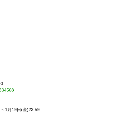
00
m/334508
り～
1
月
19
日
(
金
)23:59