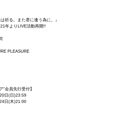
達は祈る。また君に逢う為に。』
021
年より
LIVE
活動再開
!!
VE
URE PLEASURE
ア”会員先行受付】
20
日
(
日
)23:59
24
日
(
木
)21:00