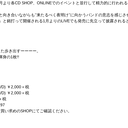
月より各
CD SHOP
、
ONLINE
でのイベントと並行して精力的に行われる
と向き合いながらも’’来たるべく夜明け’’に向かうバンドの意志を感じ
』と銘打って開催される
1
月よりの
LIVE
でも発売に先立って披露される
また歩き出すーーーー。
渾身の
1
枚
!!
VD)
￥
2,000
＋税
VD)
￥
2,000
＋税
＋税
997
買い求めの
SHOP
にてご確認ください。