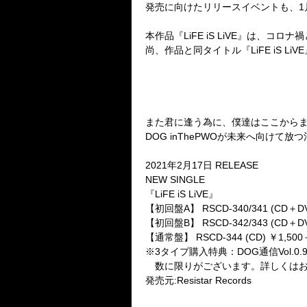
発売に向けたリリースイベントも、
1
本作品『
LiFE iS LiVE
』は、コロナ禍
尚、作品と同タイトル『
LiFE iS LiVE
また君に逢う為に、僕達はここから
DOG inThePWO
が未来へ向けて放つ
2021
年
2
月
17
日
RELEASE
NEW SINGLE
『
LiFE iS LiVE
』
【初回盤
A
】
RSCD-340/341 (CD
＋
D
【初回盤
B
】
RSCD-342/343 (CD
＋
D
【通常盤】
RSCD-344 (CD)
￥
1,500
※
3
タイプ購入特典：
DOG
通信
Vol.0.
数に限りがございます。詳しくはお
発売元
:Resistar Records