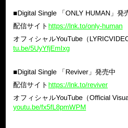
■
Digital Single
「
ONLY HUMAN
」発
配信サイト
https://lnk.to/only-human
オフィシャル
YouTube
（
LYRICVIDE
tu.be/5UyYfjEmIxg
■
Digital Single
「
Reviver
」発売中
配信サイト
https://lnk.to/reviver
オフィシャル
YouTube
（
Official Visua
youtu.be/fx5fL8pmWPM