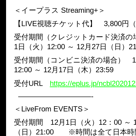
＜イープラス
Streaming+
＞
【
LIVE
視聴チケット代】
3,800
円
受付期間（クレジットカード決済
1
日（火）
12:00
～
12
月
27
日（日）
21
受付期間（コンビニ決済の場合）
1
12:00
～
12
月
17
日（木）
23:59
受付
URL
https://eplus.jp/ncbl202012
——————————-
＜
LiveFrom EVENTS
＞
受付期間
12
月
1
日（火）
12
：
00
～
（日）
21:00
※時間は全て日本時