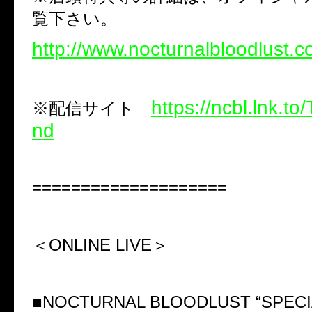
覧下さい。
http://www.nocturnalbloodlust.c
https://ncbl.lnk.t
※配信サイト
nd
====================
＜ONLINE LIVE＞
■
NOCTURNAL BLOODLUST “SPECIA