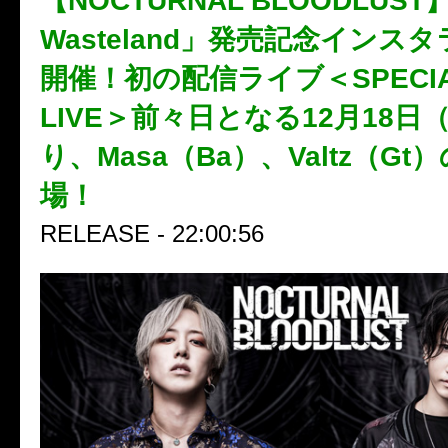
【NOCTURNAL BLOODLUST
Wasteland」発売記念インス
開催！初の配信ライブ＜SPECIAL
LIVE＞前々日となる12月18日
り、Masa（Ba）、Valtz（Gt
場！
RELEASE - 22:00:56