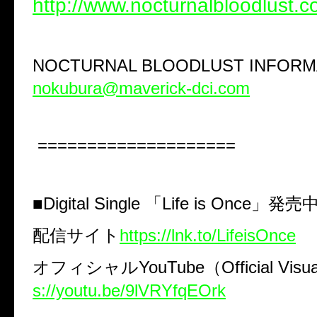
http://www.nocturnalbloodlust.c
NOCTURNAL BLOODLUST INFORM
nokubura@maverick-dci.com
====================
■
Digital Single
「
Life is Once
」発売
配信サイト
https://lnk.to/LifeisOnce
オフィシャル
YouTube
（
Official Visua
s://youtu.be/9lVRYfqEOrk