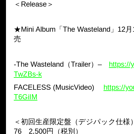
＜Release＞
★Mini Album
「
The Wasteland
」
12
月
売
-The Wasteland
（
Trailer
）
–
https://
TwZBs-k
FACELESS (MusicVideo)
https://y
T6GiIM
＜初回生産限定盤（デジパック仕
76
2,500
円（税別）