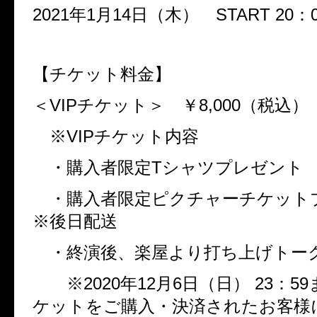
2021
年
1
月
14
日（木）
START 20
：
【チケット料金】
＜
VIP
チケット＞ ￥
8,000
（税込）
※
VIP
チケット内容
・購入者限定
T
シャツプレゼント
・購入者限定ピクチャーチケッ
※後日配送
・終演後、楽屋より打ち上げトー
※
2020
年
12
月
6
日（日）
23
：
59
ケットをご購入・決済されたお客様