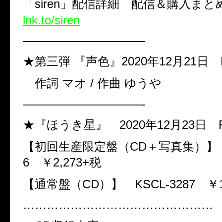
「
siren
」配信詳細 配信＆購入まと
lnk.to/siren
——————————-
★第三弾
『声色』
2020
年
12
月
21
日
作詞
マオ
/
作曲
ゆうや
——————————-
★『ほうき星』
2020
年
12
月
23
日
【初回生産限定盤（
CD
＋写真集）
6
￥
2,273+
税
【通常盤（
CD
）】
KSCL-3287
￥
…………………………………………