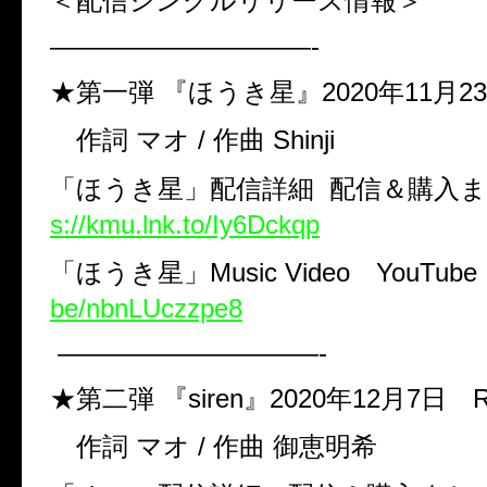
＜配信シングルリリース情報＞
——————————-
★第一弾
『ほうき星』
2020
年
11
月
23
作詞
マオ
/
作曲
Shinji
「ほうき星」配信詳細
配信＆購入
s://kmu.lnk.to/Iy6Dckqp
「ほうき星」
Music Video
YouTub
be/nbnLUczzpe8
——————————-
★第二弾
『
siren
』
2020
年
12
月
7
日
R
作詞
マオ
/
作曲
御恵明希