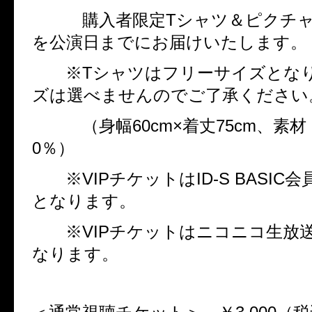
購入者限定
T
シャツ＆ピクチ
を公演日までにお届けいたします。
※
T
シャツはフリーサイズとな
ズは選べませんのでご了承ください
（身幅
60cm
×着丈
75cm
、素材
0
％）
※
VIP
チケットは
ID-S BASIC
会
となります。
※
VIP
チケットはニコニコ生放
なります。