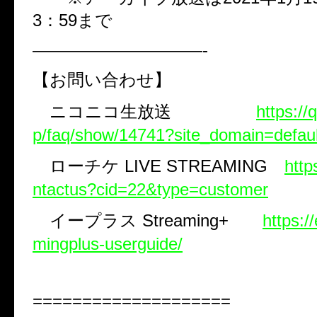
3
：
59
まで
——————————-
【お問い合わせ】
ニコニコ生放送
https://
p/faq/show/14741?site_domain=defaul
ローチケ
LIVE STREAMING
http
ntactus?cid=22&type=customer
イープラス
Streaming+
https:/
mingplus-userguide/
====================