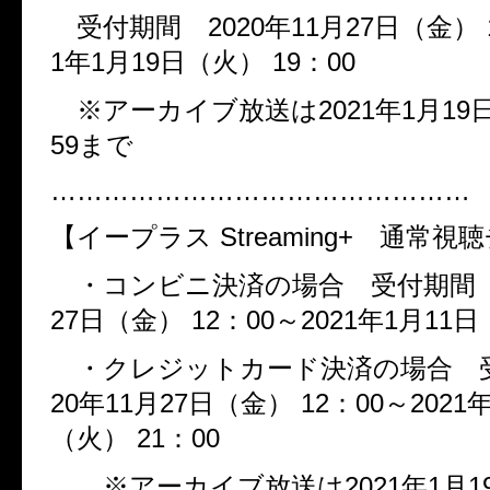
受付期間
2020
年
11
月
27
日（金）
1
年
1
月
19
日（火）
19
：
00
※アーカイブ放送は
2021
年
1
月
19
59
まで
…………………………………………
【イープラス
Streaming+
通常視聴
・コンビニ決済の場合 受付期
27
日（金）
12
：
00
～
2021
年
1
月
11
日
・クレジットカード決済の場合
20
年
11
月
27
日（金）
12
：
00
～
2021
（火）
21
：
00
※アーカイブ放送は
2021
年
1
月
1