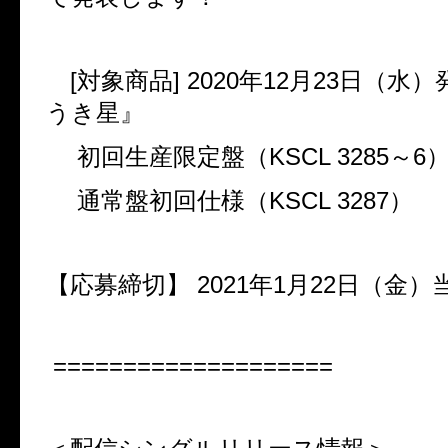
[
対象商品
] 2020
年
12
月
23
日（水）
うき星』
初回生産限定盤（
KSCL 3285
～
6
通常盤初回仕様（
KSCL 3287
）
【応募締切】
2021
年
1
月
22
日（金）
====================