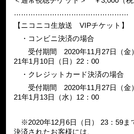
＜通常視聴チケット＞ ￥
3,000
（税
…………………………………………
【ニコニコ生放送
VIP
チケット】
・コンビニ決済の場合
受付期間
2020
年
11
月
27
日（金
21
年
1
月
10
日（日）
22
：
00
・クレジットカード決済の場合
受付期間
2020
年
11
月
27
日（金
21
年
1
月
13
日（水）
12
：
00
※
2020
年
12
月
6
日（日）
23
：
59
ま
決済されたお客様には、