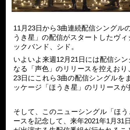
11
月
23
日から
3
曲連続配信シングル
うき星」の配信がスタートしたヴィ
ックバンド、シド。
いよいよ来週
12
月
21
日には配信シン
なる「声色」のリリースを控えおり
23
日にこれら
3
曲の配信シングルを
ッケージ「ほうき星」のリリースが
そして、このニューシングル「ほう
ースを記念して、来年2021年
1
月
31