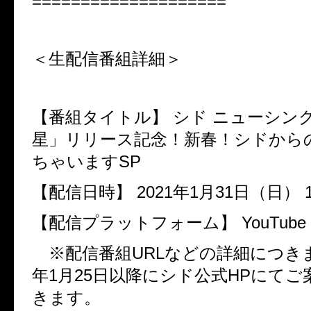
====================
＜生配信番組詳細＞
【番組タイトル】
シド
ニューシン
星」リリース記念！新春！シドから
ちゃいます
SP
【配信日時】
2021
年
1
月
31
日（日）
【配信プラットフォーム】
YouTube 
※配信番組
URL
などの詳細につき
年
1
月
25
日以降にシド公式
HP
にてご
きます。