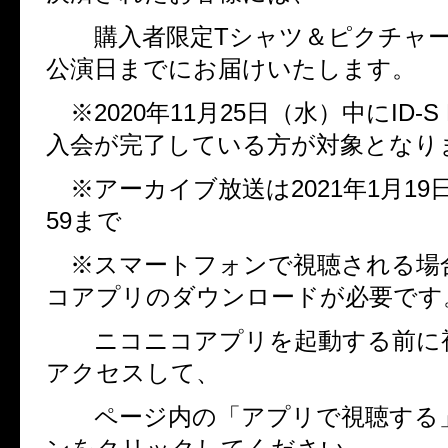
購入者限定
T
シャツ＆ピクチャ
公演日までにお届けいたします。
※
2020
年
11
月
25
日（水）中に
ID-S
入会が完了している方が対象となり
※アーカイブ放送は
2021
年
1
月
19
59
まで
※スマートフォンで視聴される場
コアプリのダウンロードが必要です
ニコニコアプリを起動する前に
アクセスして、
ページ内の「アプリで視聴する