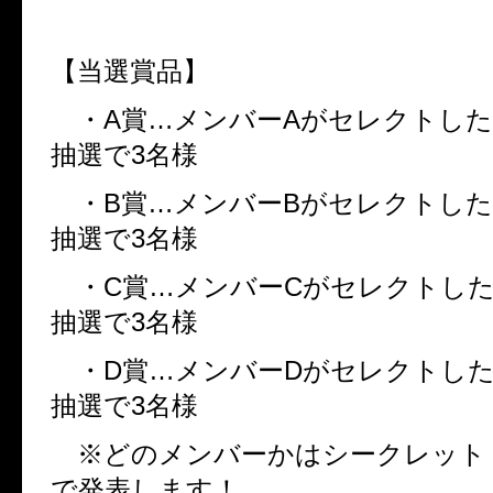
【当選賞品】
・
A
賞…メンバー
A
がセレクトした
抽選で
3
名様
・
B
賞…メンバー
B
がセレクトした
抽選で
3
名様
・
C
賞…メンバー
C
がセレクトした
抽選で
3
名様
・
D
賞…メンバー
D
がセレクトした
抽選で
3
名様
※どのメンバーかはシークレット
で発表します！