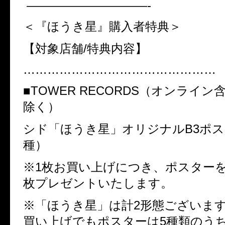
——————————-
＜『ほうき星』購入者特典＞
【対象店舗
/
特典内容】
…………………………………………
■
TOWER RECORDS
（オンライン
除く）
シド「ほうき星」オリジナル
B3
ポス
種）
※
1
枚お買い上げにつき、ポスター
枚プレゼントいたします。
※「ほうき星」は計
2
形態ございま
買い上げでもポスターは
5
種類のう