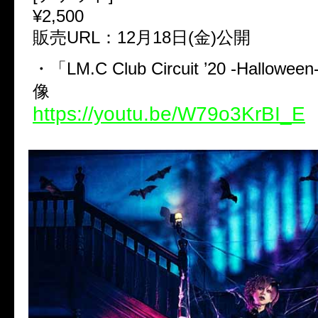
¥2,500
販売URL：12月18日(金)公開
・「LM.C Club Circuit ’20 -Hallo
像
https://youtu.be/W79o3KrBI_E