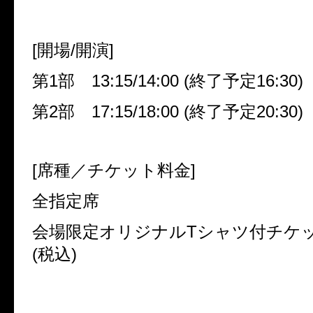
[
開場
/
開演
]
第
1
部
13:15/14:00 (
終了予定
16:30)
第
2
部
17:15/18:00 (
終了予定
20:30)
[
席種／チケット料金
]
全指定席
会場限定オリジナル
T
シャツ付チケッ
(
税込
)