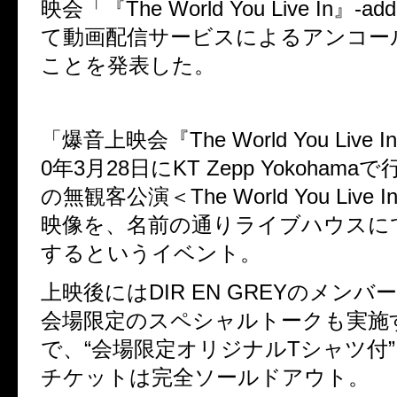
映会「『
The World You Live In
』
-add
て動画配信サービスによるアンコー
ことを発表した。
「爆音上映会『
The World You Live In
0
年
3
月
28
日に
KT Zepp Yokohama
で
の無観客公演＜
The World You Live I
映像を、名前の通りライブハウスに
するというイベント。
上映後には
DIR EN GREY
のメンバー
会場限定のスペシャルトークも実施
で、“会場限定オリジナル
T
シャツ付
チケットは完全ソールドアウト。