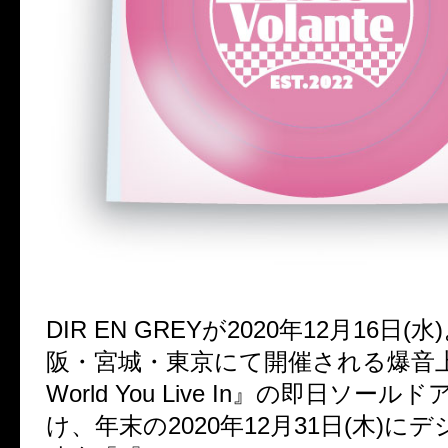
DIR EN GREY
が
2020
年
12
月
16
日
(
水
)
阪・宮城・東京にて開催される爆音
World You Live In
』の即日ソールド
け、年末の
2020
年
12
月
31
日
(
木
)
にデ