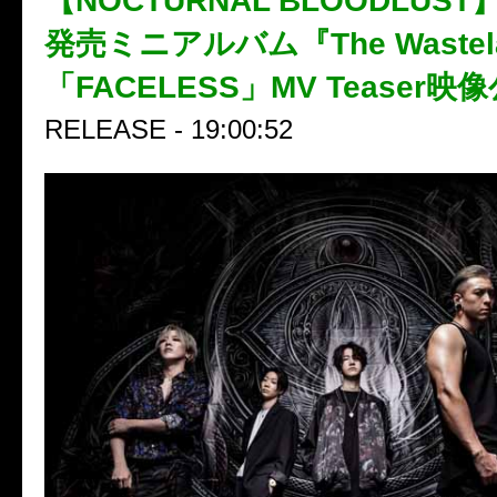
【NOCTURNAL BLOODLUST
発売ミニアルバム『The Waste
「FACELESS」MV Teaser映
RELEASE - 19:00:52