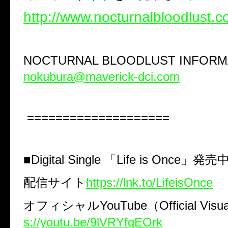
http://www.nocturnalbloodlust.c
NOCTURNAL BLOODLUST INFORM
nokubura@maverick-dci.com
====================
■
Digital Single
「
Life is Once
」発売
配信サイト
https://lnk.to/LifeisOnce
オフィシャル
YouTube
（
Official Visua
s://youtu.be/9lVRYfqEOrk