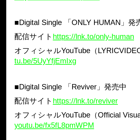
■
Digital Single
「
ONLY HUMAN
」発
配信サイト
https://lnk.to/only-human
オフィシャル
YouTube
（
LYRICVIDE
tu.be/5UyYfjEmIxg
■
Digital Single
「
Reviver
」発売中
配信サイト
https://lnk.to/reviver
オフィシャル
YouTube
（
Official Visua
youtu.be/fx5fL8pmWPM