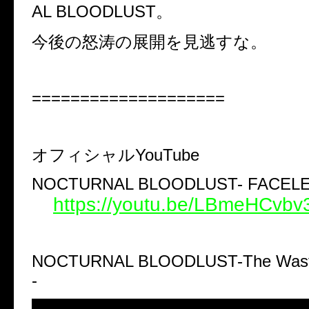
AL BLOODLUST。
今後の怒涛の展開を見逃すな。
====================
オフィシャル
YouTube
NOCTURNAL BLOODLUST- FACELES
https://youtu.be/LBmeHCvbv
NOCTURNAL BLOODLUST-The Wastel
-