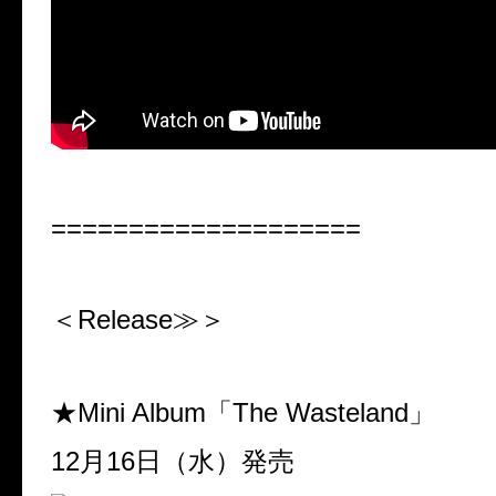
====================
＜Release
≫＞
★Mini Album
「
The Wasteland
」
12
月
16
日（水）発売