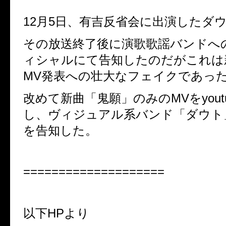
12
月
5
日、有吉反省会に出演したダ
その放送終了後に演歌歌謡バンドへ
ィシャルにて告知したのだがこれは
MV
発表への壮大なフェイクであっ
改めて新曲「鬼願」のみの
MV
を
yout
し、ヴィジュアル系バンド「ダウト
を告知した。
====================
以下
HP
より