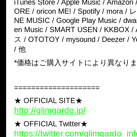
iTunes Store / Apple Music / Amazon 
ORE / oricon ME! / Spotify / mora 
NE MUSIC / Google Play Music / dwan
en Music / SMART USEN / KKBOX 
ス / OTOTOY / mysound / Deezer / Y
/ 他
*価格はご購入サイトにより異なり
====================
★ OFFICIAL SITE★
http://glimgardo.jp/
★ OFFICIAL Twitter★
https://twitter.com/glimgardo_inf