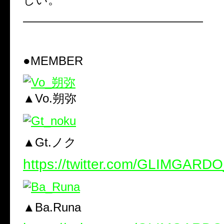
———————————————
●MEMBER
▲Vo.朔弥
▲Gt.ノク
https://twitter.com/GLIMGARD
▲Ba.Runa