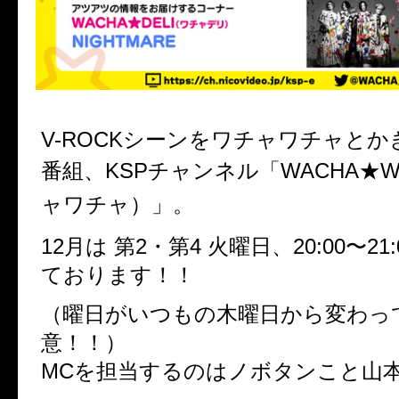
V-ROCK
シーンをワチャワチャとか
番組、
KSP
チャンネル「
WACHA
★
W
ャワチャ）」。
12月は 第
2
・第
4 火
曜日、
20:00〜21
ております！！
（曜日がいつもの木曜日から変わっ
意！！）
MC
を担当するのはノボタンこと山