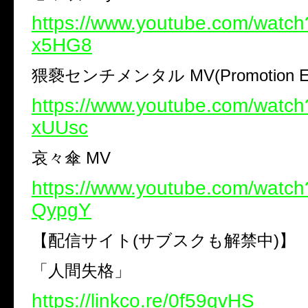
https://www.youtube.com/watc
x5HG8
猥褻センチメンタル MV(Promotion Edi
https://www.youtube.com/watc
xUUsc
哀々傘 MV
https://www.youtube.com/watc
QypgY
【配信サイト(サブスクも解禁中)】
「人間失格」
https://linkco.re/0f59qvHS