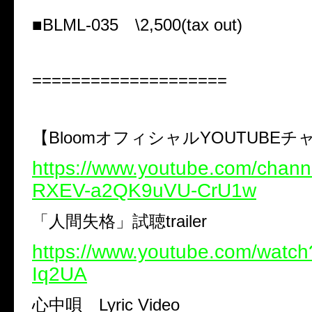
■BLML-035 \2,500(tax out)
====================
【BloomオフィシャルYOUTUBE
https://www.youtube.com/chan
RXEV-a2QK9uVU-CrU1w
「人間失格」試聴trailer
https://www.youtube.com/watc
Iq2UA
心中唄 Lyric Video