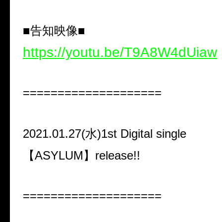
■告知映像■
https://youtu.be/T9A8W4dUiaw
====================
2021.01.27(水)1st Digital single
【ASYLUM】release!!
====================