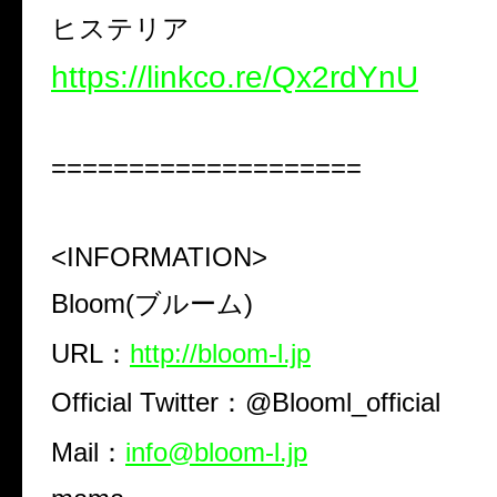
ヒステリア
https://linkco.re/Qx2rdYnU
====================
<INFORMATION>
Bloom(ブルーム)
URL：
http://bloom-l.jp
Official Twitter：@Blooml_official
Mail：
info@bloom-l.jp