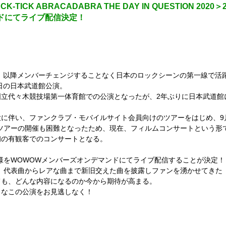
ICK ABRACADABRA THE DAY IN QUESTION 2020＞
ドにてライブ配信決定！
し、以降メンバーチェンジすることなく日本のロックシーンの第一線で活躍し
9日の日本武道館公演。
立代々木競技場第一体育館での公演となったが、2年ぶりに日本武道
伴い、ファンクラブ・モバイルサイト会員向けのツアーをはじめ、9
全国ツアーの開催も困難となったため、現在、フィルムコンサートという形で各
初の有観客でのコンサートとなる。
をWOWOWメンバーズオンデマンドにてライブ配信することが決定！
と、代表曲からレアな曲まで新旧交えた曲を披露しファンを湧かせてきた「THE 
も、どんな内容になるのか今から期待が高まる。
うなこの公演をお見逃しなく！