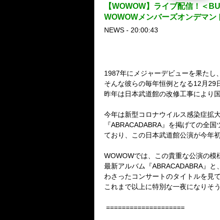
【WOWOW】ライブ配信！＜BUCK-T
WOWOWメンバーズオンデマン
NEWS - 20:00:43
1987年にメジャーデビューを果た
そんな彼らの毎年恒例となる12月2
昨年は日本武道館の改修工事により国
今年は新型コロナウイルス感染症拡大に
『ABRACADABRA』を掲げての
ており、この日本武道館公演が今年
WOWOWでは、この貴重な公演の模様
最新アルバム『ABRACADABRA』
わさったコンサートのタイトルを見て
これまで以上に特別な一夜になりそ
====================