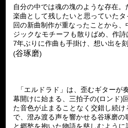
自分の中では魂の塊のような存在。
楽曲として残したいと思っていたタ
回の新曲制作が重なったことから、
ジックなモチーフも散りばめ、作詩
7
年ぶりに作曲も手掛け、想い出を
谷琢磨
(
)
「エルドラド」は、歪むギターが
幕開けに始まる、三拍子の
(
ロンド
)
た音色が止まることなく交錯し続け
で、澄み渡る声を響かせる谷琢磨の
と郷愁を抱いた物語を慈しむように