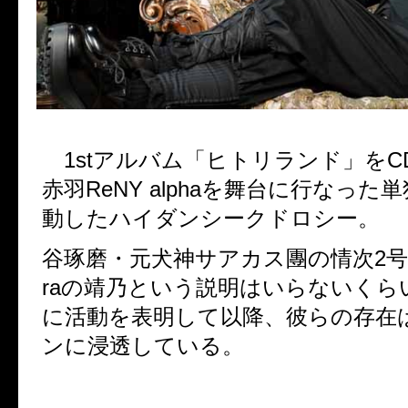
1st
アルバム「ヒトリランド」を
C
赤羽
ReNY alpha
を舞台に行なった単
動したハイダンシークドロシー。
谷琢磨・元犬神サアカス團の情次
2
ra
の靖乃という説明はいらないくら
に活動を表明して以降、彼らの存在
ンに浸透している。