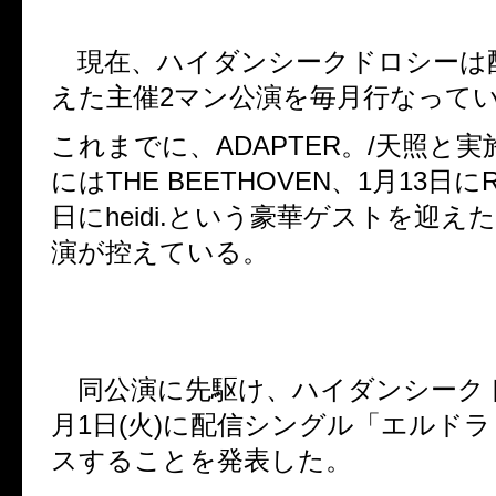
現在、ハイダンシークドロシーは
えた主催
2
マン公演を毎月行なって
これまでに、
ADAPTER
。
/
天照と実
には
THE BEETHOVEN
、
1
月
13
日に
R
日に
heidi.
という豪華ゲストを迎えた
演が控えている。
同公演に先駆け、ハイダンシーク
月
1
日
(
火
)
に配信シングル「エルドラ
スすることを発表した。