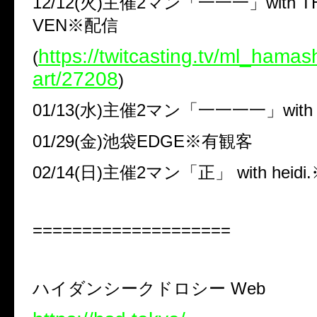
12/12(
火
)
主催
2
マン「一一一」
with 
VEN
※
配信
https://twitcasting.tv/ml_hama
(
art/27208
)
01/13(
水
)
主催
2
マン「一一一一」
with
01/29(
金
)
池袋
EDGE
※
有観客
02/14(
日
)
主催
2
マン「正」
with heidi.
====================
ハイダンシークドロシー
Web