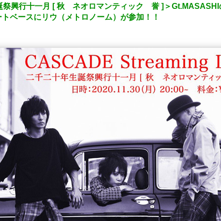
祭興行十一月 [ 秋 ネオロマンティック 誉 ]＞Gt.MASA
ートベースにリウ（メトロノーム）が参加！！