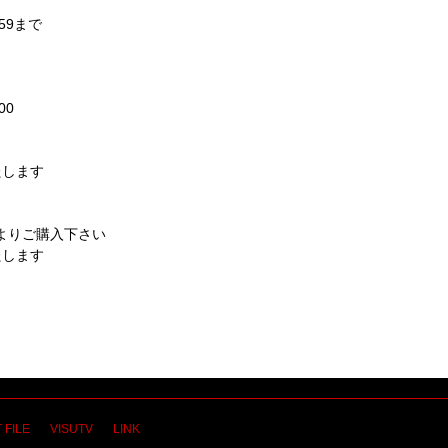
:59まで
00
たします
内よりご購入下さい
たします
 FILE
VISUTV
LINK