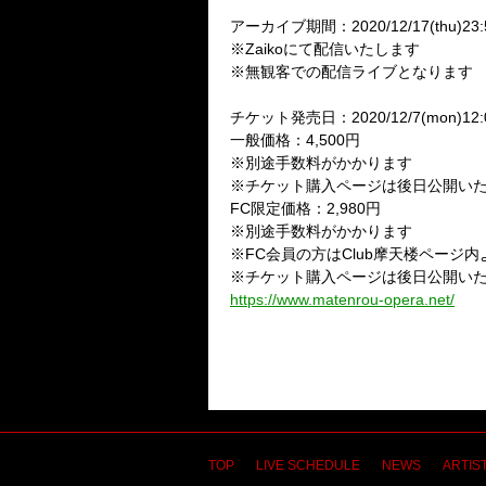
アーカイブ期間：2020/12/17(thu)23
※Zaikoにて配信いたします
※無観客での配信ライブとなります
チケット発売日：2020/12/7(mon)12:
一般価格：4,500円
※別途手数料がかかります
※チケット購入ページは後日公開い
FC限定価格：2,980円
※別途手数料がかかります
※FC会員の方はClub摩天楼ページ
※チケット購入ページは後日公開い
https://www.matenrou-opera.net/
TOP
LIVE SCHEDULE
NEWS
ARTIST