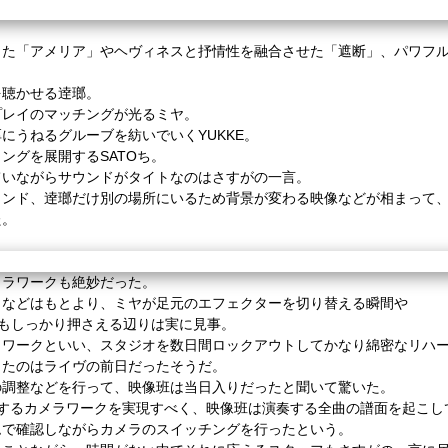
た「アメリア」やヘヴィネスと抒情性を融合させた「遮断」、
パワフ
を聴かせる逹瑯。
プレイのマッチングが光るミヤ。
厚にうねるグルーブを紡いでいく
YUKKE
。
ミングを展開する
SATO
ち。
ていながらサウンドがタイトなのはさすがの一言。
ウンド、逹瑯だけ別の場所にいるため背景が変わる映像などが相まって
た。
ラワークも絶妙だった。
ロなどはもとより、ミヤが足元のエフェクターを切り替える瞬間や
もしっかり押さえる辺りは実に見事。
ラワークといい、スタジオを数日間ロックアウトして
かなり綿密なリハ
したのはライヴの前日だったそうだ。
の調整などを行って、映像班は当日入りだったと聞いて驚いた。
するカメラワークを実現すべく、
映像班は演奏する全曲の譜面を起こし
ムで確認しながらカメラのスイッチングを行ったという。