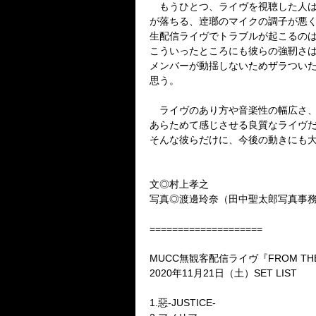
もうひとつ、ライヴを視聴した人は
が落ちる、逹瑯のマイクの調子が悪
生配信ライヴでトラブルが起こるの
こういったところにも彼らの強靭さ
メンバーが動揺しないためザラつい
思う。
ライヴのあり方や音楽性の幅広さ、
あらためて感じさせる良質なライヴ
そんな彼らだけに、今後の動きにも
文◎村上孝之
写真◎渡邊玲奈（田中聖太郎写真事
====================
MUCC
無観客配信ライヴ『
FROM TH
2020
年
11
月
21
日（土）
SET LIST
1.
惡
-JUSTICE-