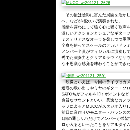
その後は陰影に富んだ展開を活かし
へ」などが相次いで演奏された。
感情を露わにして強く心に響く歌声
激しいアクションとシュアなギター
ミステリアスなオーラを発しつつ重
全身を使ってスケールのデカいドラ
メンバー全員がフィジカルに演奏し
秀でた演奏力とクリア＆ラウドなサ
な不思議な感覚を味わうことができ
映像といえば、今回のライヴはカメ
逹瑯の歌い出しやミヤのギター・ソ
SATO
ちがフィルを叩くポイントなど
良質なサウンドといい、秀逸なカメ
ッフによると
MUCC
がスタジオ入り
前日に音作りやモニター・バランス
1
回の通しリハだけでメンバーが希望
ロが入るといったことをリアルタイ