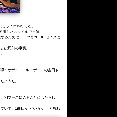
配信ライヴを行った。
使用したスタイルで開催。
念するために、ミヤと
YUKKE
はイスに
ことは周知の事実。
た。
を弾くサポート・キーボードの吉田ト
てたようだ。
て、
別ブースに入ることにしたらし
っていて、
1
曲目から“やるな！”と思わ