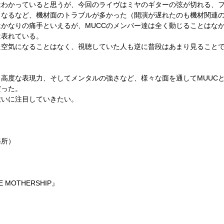
わかっていると思うが、今回のライヴはミヤのギターの弦が切れる、
くなるなど、機材面のトラブルが多かった（開演が遅れたのも機材関連
はかなりの痛手といえるが、
MUCC
のメンバー達は全く動じることはな
は表れている。
た空気になることはなく、
視聴していた人も逆に普段はあまり見ること
高度な表現力、そしてメンタルの強さなど、
様々な面を通して
MUUC
だった。
大いに注目していきたい。
務所）
E MOTHERSHIP
』