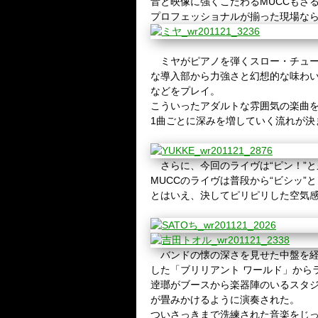
音と映像に強くこだわる
MUCC
もさ
プロフェッショナルが揃った現場な
ミヤがピアノを弾くスロー・チュー
な導入部から力強さと幻想的な味わ
などをプレイ。
こういったアダルトな雰囲気の楽曲
1
曲ごとに深みを増していく流れが決
さらに、今回のライヴは“ピン！”
MUCC
のライヴは普段から“ビシッ”
とはいえ、決してピリピリした空気
バンドの懐の深さを見せた中盤を経
した「ブリリアント
ワールド」から
逹瑯がブースから楽器陣のいるスタ
が畳みかけるように演奏された。
ついさっきまで洗練された音楽をじ