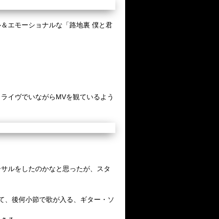
ル＆エモーショナルな「路地裏
僕と君
、
ライヴでいながら
MV
を観ているよう
ーサルをしたのかなと思ったが、スタ
て、後何小節で歌が入る、ギター・ソ