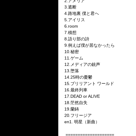
2.
アメリア
3.
遮断
4.
路地裏
僕と君へ
5.
アイリス
6.room
7.
積想
8.
語り部の詩
9.
例えば僕が居なかったら
10.
秘密
11.
ゲーム
12.
メディアの銃声
13.
堕落
14.25
時の憂鬱
15.
ブリリアント
ワールド
16.
最終列車
17.DEAD or ALIVE
18.
茫然自失
19.
蘭鋳
20.
フリージア
en1.
明星（新曲）
====================