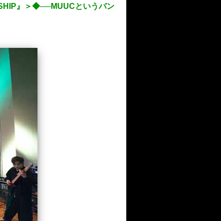
SHIP』＞◆──MUUCというバン