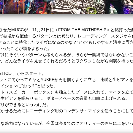
させた
MUCC
が、
11
月
21
日に＜
FROM THE MOTHRSHIP
＞と銘打った
ヴ会場から配信するパターンとは異なり、
レコーディング・スタジオを
せることに特化したライヴになるのかな？”とか
“もしかすると演奏に専
いったことが頭をよぎった。
だけにそういうパターンも考えられるが、彼らが一筋縄ではないかない
で、どんなライヴを見せてくれるだろうとワクワクしながら開演を待っ
STICE-
」からスタート。
ットに向かってミヤと
YUKKE
が円を描くように立ち、
逹瑯と生ピアノ
イションに“おっ？”と思った。
ット（スピーカー・ボックス）も独立したブースに入れて、マイクを立
に生ピアノを鳴らせるし、ギター／ベースの音量も自由に上げられる。
作りができるというわけだ。
聴かせるためにレコーディング用のコンデンサ・マイクを使うことにし
きな魅力になっているが、
今回は今までのクオリティーのさらに上をい