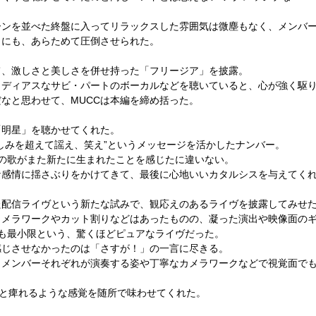
ーンを並べた終盤に入ってリラックスした雰囲気は微塵もなく、
メンバ
力にも、あらためて圧倒させられた。
、激しさと美しさを併せ持った「フリージア」を披露。
ロディアスなサビ・パートのボーカルなどを聴いていると、
心が強く駆
だなと思わせて、
MUCC
は本編を締め括った。
明星」を聴かせてくれた。
しみを超えて謡え、笑え”というメッセージを活かしたナンバー。
の歌がまた新たに生まれたことを感じたに違いない。
な感情に揺さぶりをかけてきて、最後に心地いいカタルシスを与えてく
配信ライヴという新たな試みで、観応えのあるライヴを披露してみせ
カメラワークやカット割りなどはあったものの、
凝った演出や映像面の
も最小限という、驚くほどピュアなライヴだった。
感じさせなかったのは「さすが！」の一言に尽きる。
、メンバーそれぞれが演奏する姿や
丁寧なカメラワークなどで視覚面で
”と痺れるような感覚を随所で味わせてくれた。