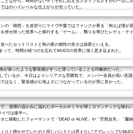
ることながら、時間がない中でそれに応えるスタッフもさすがの一言に
らではのハイレベルな仕上がりが光っていた。
ンの「積想」を皮切りにライヴ中盤ではファンクが香る「例えば僕が居
いを併せ持った世界へと移行する「ゲーム」、翳りを帯びたレゲェ・テ
を並べたセットリストと秋の夜の相性の良さは抜群といえる。
まって、時間が経つのを忘れて
MUCC
の世界に強く惹き込まれた。
と糸が張ったような緊張感がずっと漂っていることも印象的だった。
としているが、今日はよりシリアスな雰囲気で、
メンバー全員が高い意識
感ではなく、緊張感が心地よさにつながっているのが実に良かった。
て、逹瑯の温かみに溢れたボーカルや
ミヤが弾くロマンチックな味わ
ライヴは後半へ。
ジオに移動したフォーマットで「
DEAD or ALIVE
」や
「茫然自失」「蘭
っくりと聴かせていたのと同じバンドとは思えない
“アグレッシブな
MUC