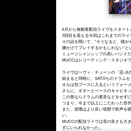
6
月から無観客配信ライヴをスタート
3
回目を迎える今回はこれまでのライ
その話を聞いて、“そうなると、聴か
腰かけてプレイするかもしれない”と
ミュージシャンシップの高いバンド
MUCC
はレコーディング・スタジオ
ライヴはヘヴィ・チューンの「惡
-JU
始まると同時に、
SATO
ちのドラムセ
オルは別ブースに入るというフォーメ
さらに、ギターとベースのキャビネ
この形ならドラムの遮音などをせず
つまり、今まで以上にこだわった音
また、逹瑯はより良い状態で歌声を
い。
MUCC
の配信ライヴは音の良さも大
ずにいられなかった。