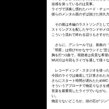
迫感を保っているのは見事。
ライヴで演奏し慣れたハード・チュ
彼らのメンタル面のずば抜けた持久
その後は本編のラストソングとして
ストリングスを配したサウンドやメ
こういう流れで終わる辺りもさすが
さらに、アンコールでは、新曲の「
「明星」は煌びやかなサウンドと“悲
胸を打つ
1
曲で、視聴者は良質な希望
MUCC
は今回もライヴを通して様々
レコーディング・スタジオを使った
今回のライヴは徹底して計算された
さらにスタート時間が遅れたため
MC
そういうアプローチで物足りなさを
音楽を最重視したライヴでいながら
い。
物足りないどころか、頭の芯が“ジン