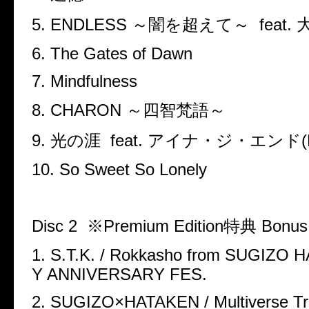
5. ENDLESS ～闇を超えて～
feat
6. The Gates of Dawn
7. Mindfulness
8. CHARON ～四智梵語～
9. 光の涯
feat. アイナ・ジ・エンド(B
10. So Sweet So Lonely
Disc 2
※Premium Edition特典 Bonus 
1. S.T.K. / Rokkasho from SUGIZO
Y ANNIVERSARY FES.
2. SUGIZO×HATAKEN / Multiverse Tra