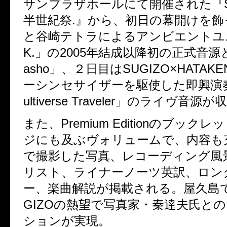
サンプラザホールにて開催された『SU
半世紀祭.』から、初日の幕開けを飾っ
と谷崎テトラによるアンビエントユニ
K.」の2005年結成以降初の正式音源と
asho」、２日目はSUGIZO×HATA
ーシンセサイザーを駆使した即興演
ultiverse Traveler」のライヴ音
また、
Premium Edition
のブックレッ
ジにも及ぶヴォリュームで、内容も
で撮影した写真、レコーディング風
リスト、ライナーノーツ英訳、ロン
ー、楽曲解説が掲載される。屋久島
GIZOの熱望で写真家・秦達夫氏と
ションが実現。