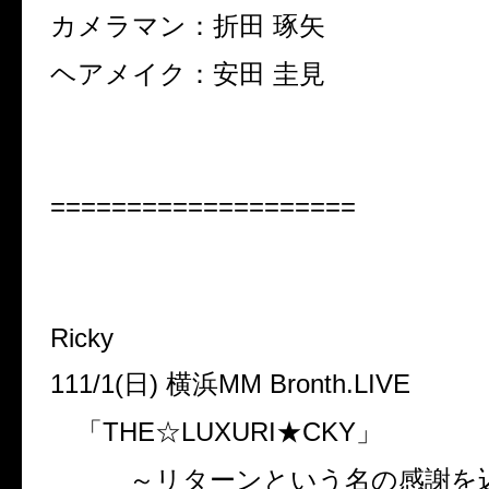
カメラマン：折田 琢矢
ヘアメイク：安田 圭見
====================
Ricky
111/1(日) 横浜MM Bronth.LIVE
「THE☆LUXURI★CKY」
～リターンという名の感謝を込