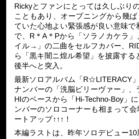
Rickyとファンにとっては久しぶり
こともあり、オープニングから幾ば
ていた心地よい緊張感が良い意味で
で、R＊A＊Pから「ソラノカケラ」
イル→」の二曲をセルフカバー、RIDE
ら「黒キ闇ニ煌ル希望」を披露する
後半へと突入。
最新ソロアルバム「R☆LITERAC
ナンバーの「洗脳ビリーヴァー」、ラ
HIのベースから「Hi-Techno-Boy
ンバーのソロコーナーも相まって会
ートアップ↑↑↑！
本編ラストは、昨年ソロデビュー10