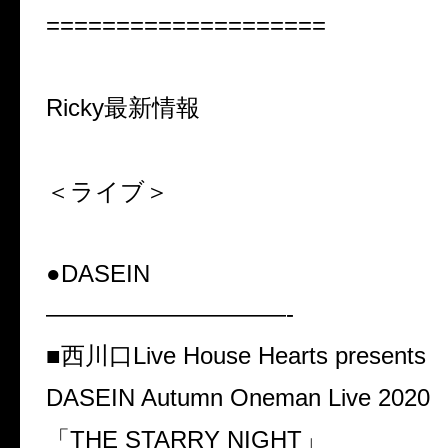
====================
Ricky最新情報
＜ライブ＞
●DASEIN
——————————-
■西川口Live House Hearts presents
DASEIN Autumn Oneman Live 2020
「THE STARRY NIGHT」