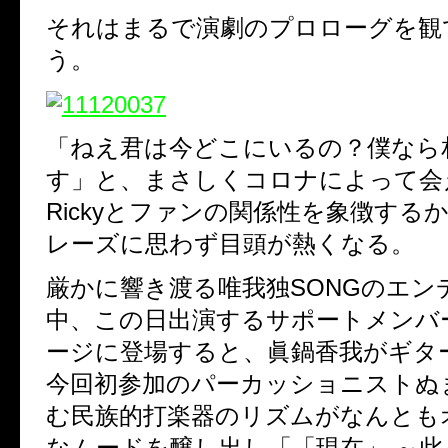
それはまるで演劇のプロローグを観
う。
「ねえ君は今どこにいるの？僕なら
す」と、まさしくコロナによって会
Rickyとファンの関係性を象徴する
レーズに思わず目頭が熱くなる。
厳かに響き渡る唯我独SONGのエン
中、この日出演するサポートメンバ
ージに登場すると、眞鍋香我がギタ
今回初参加のパーカッショニストぬ
む民族的打楽器のリズムがなんとも
なムードを醸し出し「「現在」 ～此