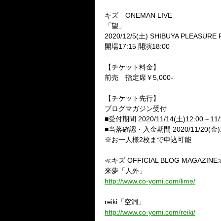
キズ
ONEMAN LIVE
「望」
2020/12/5(
土
) SHIBUYA PLEASURE
開場
17:15
開演
18:00
【チケット料金】
前売 指定席￥
5,000-
【チケット先行】
ブログマガジン受付
■受付期間
2020/11/14(
土
)12:00
～
11/
■当落確認・入金期間
2020/11/20(
金
)
※お一人様
2
枚まで申込可能
≪キズ
OFFICIAL BLOG MAGAZINE
来夢「人外」
http://www.co-yomi.com/lime/
reiki
「空洞」
http://www.co-yomi.com/reiki/