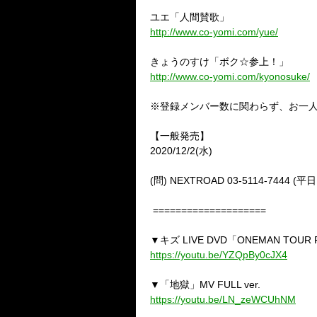
ユエ「人間賛歌」
http://www.co-yomi.com/yue/
きょうのすけ「ボク☆参上！」
http://www.co-yomi.com/kyonosuke/
※登録メンバー数に関わらず、お一
【一般発売】
2020/12/2(
水
)
(
問
) NEXTROAD 03-5114-7444 (
平日
====================
▼キズ
LIVE DVD
「
ONEMAN TOUR 
https://youtu.be/YZQpBy0cJX4
▼「地獄」
MV FULL ver.
https://youtu.be/LN_zeWCUhNM