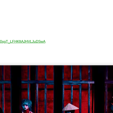
/UC0sgT_LFHKftAJHVLJuDSwA