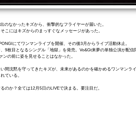
出のなかったキズから、衝撃的なフライヤーが届いた。
、そこにはキズからのまっすぐなメッセージがあった。
PONGI
にてワンマンライブを開催、その後
3
月からライブ活動休止。
中、
9
枚目となるシングル「地獄」を発売。
Vo&Gt
来夢の単独公演が配信
ァンの前に姿を見せることはなかった。
長い間沈黙を守ってきたキズが、未来があるのかを確かめるワンマンラ
られている。
するのか？全ては
12
月
5
日の
LIVE
で決まる。要注目だ。