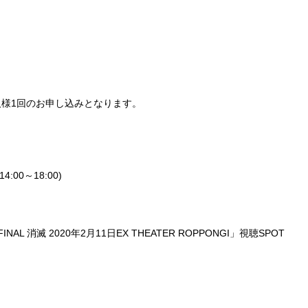
人様
1
回のお申し込みとなります。
14:00
～
18:00)
FINAL
消滅
2020
年
2
月
11
日
EX THEATER ROPPONGI
」視聴
SPOT