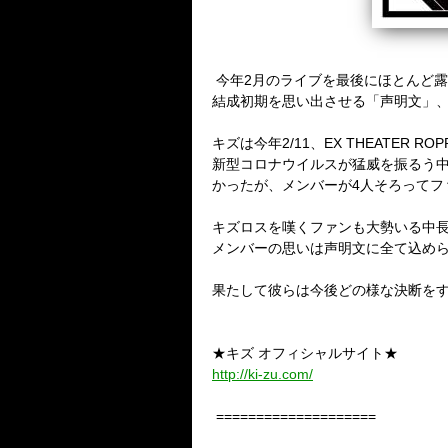
今年
2
月のライブを最後にほとんど露
結成初期を思い出させる「声明文」
キズは今年
2/11
、
EX THEATER ROP
新型コロナウイルスが猛威を振るう
かったが、メンバーが
4
人そろってフ
キズロスを嘆くファンも大勢いる中
メンバーの思いは声明文に全て込め
果たして彼らは今後どの様な決断を
★キズ オフィシャルサイト★
http://ki-zu.com/
====================