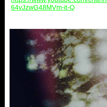
64vJzwG48MVm-it-Q