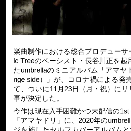
楽曲制作における総合プロデューサ
ic Tree
のベーシスト・長谷川正を起
た
umbrella
のミニアルバム「アマヤ
nge side
）」が、
コロナ禍による発
て、ついに
11
月
23
日（月・祝）にリ
事が決定した。
今作は現在入手困難かつ未配信の
1st
「アマヤドリ」に、
2020
年の
umbrell
ジを施したセルフカバーアルバムと