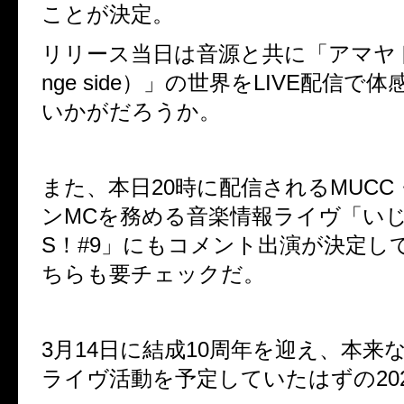
ことが決定。
リリース当日は音源と共に「アマヤ
nge side
）」の世界を
LIVE
配信で体
いかがだろうか。
また、本日
20
時に配信される
MUCC
ン
MC
を務める音楽情報ライヴ「い
S
！
#9
」にも
コメント出演が決定し
ちらも要チェックだ。
3
月
14
日に結成
10
周年を迎え、本来
ライヴ活動を予定していたはずの20