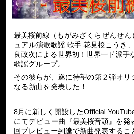
最美桜前線（もがみざくらぜんせん
ュアル演歌歌謡 歌手 花見桜こうき
良政次による世界初！世界一ド派手な
歌謡グループ。
その彼らが、遂に待望の第２弾オリ
なる新曲を発表した！
8月に新しく開設したOfficial YouT
にてデビュー曲『最美桜音頭』を発
回プレビュー到達で新曲発表するこ