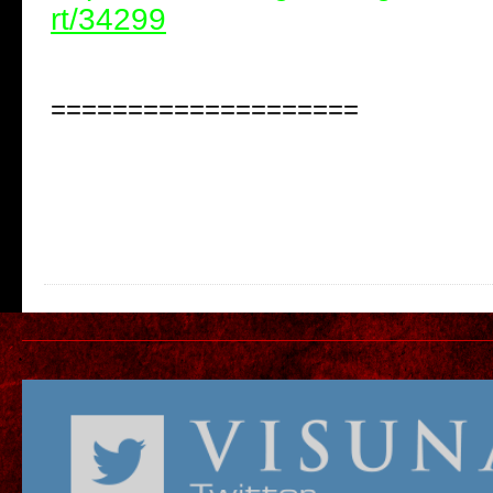
rt/34299
====================