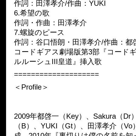
作詞：田澤孝介/作曲：YUKI
6.希望の歌
作詞・作曲：田澤孝介
7.螺旋のピース
作詞：谷口悟朗・田澤孝介/作曲：都
コードギアス劇場版第3部『コード
ルルーシュIII皇道』挿入歌
====================
＜Profile＞
2009年都啓一（Key）、Sakura（Dr
（B）、YUKI（Gt）、田澤孝介（V
成。2010年『裏切りは僕の名前を