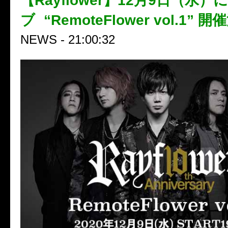
【Rayflower】12月9日（水
ブ “RemoteFlower vol.1” 
NEWS - 21:00:32