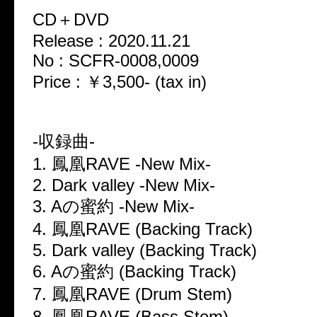
CD＋DVD
Release : 2020.11.21
No : SCFR-0008,0009
Price : ￥3,500- (tax in)
-収録曲-
1. 鳳凰RAVE -New Mix-
2. Dark valley -New Mix-
3. Aの蜜約 -New Mix-
4. 鳳凰RAVE (Backing Track)
5. Dark valley (Backing Track)
6. Aの蜜約 (Backing Track)
7. 鳳凰RAVE (Drum Stem)
8. 鳳凰RAVE (Bass Stem)