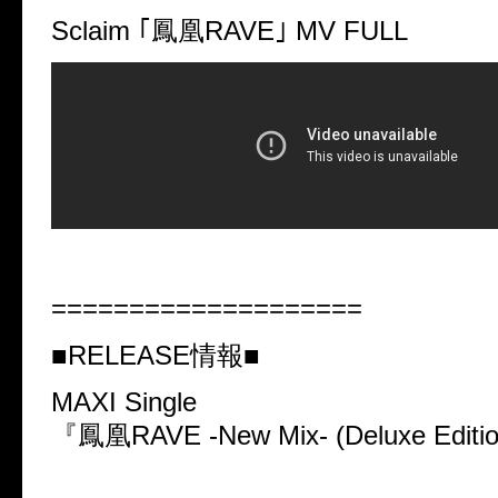
Sclaim ｢鳳凰RAVE｣ MV FULL
====================
■RELEASE情報■
MAXI Single
『鳳凰RAVE -New Mix- (Deluxe Editi