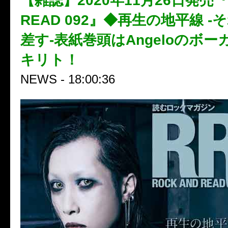
【雑誌】2020年11月26日発売『R
READ 092』◆再生の地平線 
差す-表紙巻頭はAngeloのボ
キリト！
NEWS - 18:00:36