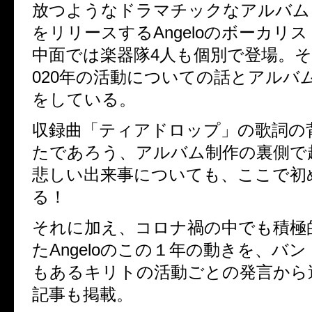
放つようなドラマチックなアルバム『[e
をリリースするAngeloのボーカリ
中面では楽器隊4人も個別で登場。そ
020年の活動についての話とアルバ
をしている。
収録曲「ティアドロップ」の歌詞の
たであろう、アルバム制作の裏側で
悲しい出来事についても、ここで初
る！
それに加え、コロナ禍の中でも積極
たAngeloのこの１年の動きを、バ
もあるキリトの活動ごとの発言から
記事も掲載。