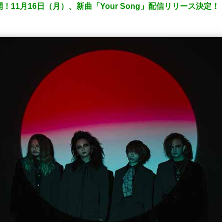
！11月16日（月）、新曲「Your Song」配信リリース決定！