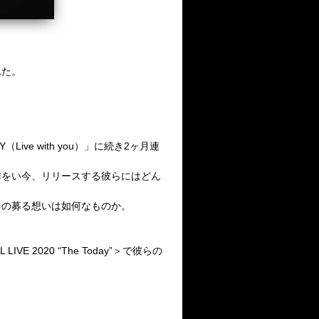
れた。
Y
（
Live with you
）」に続き
2
ヶ月連
作をい今、リリースする彼らにはどん
らの募る想いは如何なものか。
 LIVE 2020 “The Today”＞
で彼らの