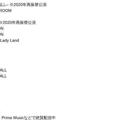
結ふ
–
※
2020
年再振替公演
DROOM
※
2020
年再振替公演
ON
ON
c Lady Land
ALL
ALL
を
、
Prime Music
などで絶賛配信中