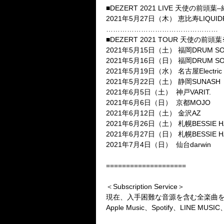
■
DEZERT 2021 LIVE
天使の前頭葉
–
2021
年
5
月
27
日（木）
恵比寿
LIQUI
…………………………………………
■
DEZERT 2021 TOUR
天使の前頭葉
2021
年
5
月
15
日（土）
福岡
DRUM S
2021
年
5
月
16
日（日）
福岡
DRUM S
2021
年
5
月
19
日（水）
名古屋
Electri
2021
年
5
月
22
日（土）
静岡
SUNASH
2021
年
6
月
5
日（土）
神戸
VARIT.
2021
年
6
月
6
日（日）
京都
MOJO
2021
年
6
月
12
日（土）
金沢
AZ
2021
年
6
月
26
日（土）
札幌
BESSIE H
2021
年
6
月
27
日（日）
札幌
BESSIE H
2021
年
7
月
4
日（日）
仙台
darwin
====================
＜
Subscription Service
＞
現在、入手困難な音源を含む全楽曲
Apple Music
、
Spotify
、
LINE MUSIC