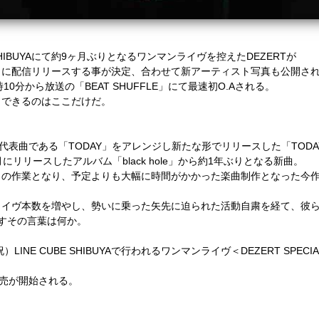
HIBUYA
にて約
9
ヶ月ぶりとなるワンマンライヴを控えた
DEZERT
が
）に配信リリースする事が決定、合わせて新アーティスト写真も公開さ
時
10
分から放送の「
BEAT SHUFFLE」にて
最速初
O.A
される。
クできるのはここだけだ。
代表曲である「
TODAY
」をアレンジし新たな形でリリースした「
TODA
月にリリースしたアルバム「
black hole
」から約
1
年ぶりとなる新曲。
らの作業となり、
予定よりも大幅に時間がかかった楽曲制作となった今
ライヴ本数を増やし、勢いに乗った矢先に迫られた活動自粛を経て、
彼
すその言葉は何か。
祝）
LINE CUBE SHIBUYA
で行われるワンマンライヴ＜
DEZERT SPECIAL
売が開始される。