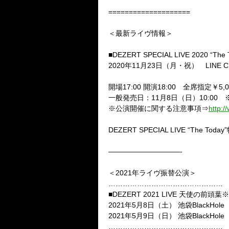
====================
＜最新ライヴ情報＞
■
DEZERT SPECIAL LIVE 2020 “The 
2020
年
11
月
23
日（月・祝）
LINE 
開場
17:00
開演
18:00
全席指定￥
5,
一般発売日：
11
月
8
日（日）
10:00
※
※公演開催に関する注意事項⇒
http:/
DEZERT SPECIAL LIVE
“
The Today
——————————-
＜2021
年ライヴ振替公演＞
…………………………………………
■
DEZERT 2021 LIVE
天使の前頭葉※
2021
年
5
月
8
日（土）
池袋
BlackHole
2021
年
5
月
9
日（日）
池袋
BlackHole
…………………………………………