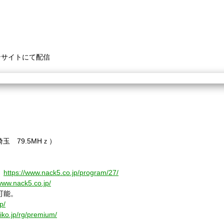
ンサイトにて配信
埼玉
79.5MH
ｚ）
ト
https://www.nack5.co.jp/program/27/
/www.nack5.co.jp/
可能。
p/
diko.jp/rg/premium/