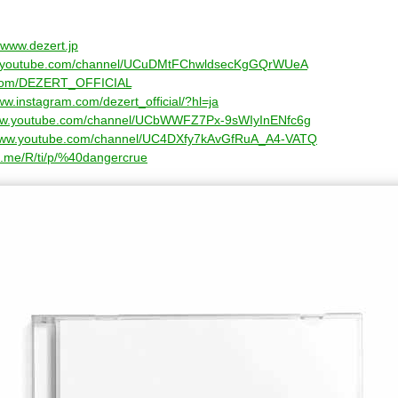
//www.dezert.jp
w.youtube.com/channel/UCuDMtFChwldsecKgGQrWUeA
er.com/DEZERT_OFFICIAL
ww.instagram.com/dezert_official/?hl=ja
www.youtube.com/channel/UCbWWFZ7Px-9sWIyInENfc6g
/www.youtube.com/channel/UC4DXfy7kAvGfRuA_A4-VATQ
ne.me/R/ti/p/%40dangercrue