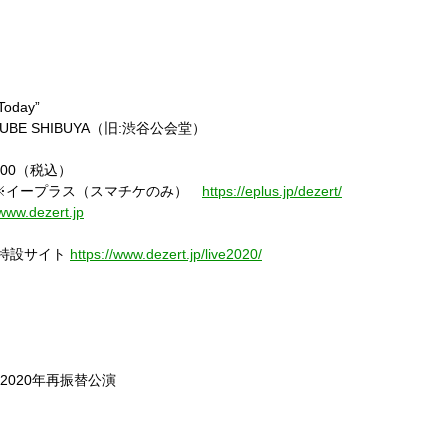
Today”
CUBE SHIBUYA
（旧
:
渋谷公会堂）
000
（税込）
イープラス（スマチケのみ）
https://eplus.jp/dezert/
/www.dezert.jp
”特設サイト
https://www.dezert.jp/live2020/
2020
年再振替公演