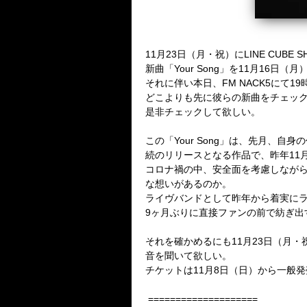
11
月
23
日（月・祝）に
LINE CUBE S
新曲「
Your Song
」を
11
月
16
日（月
それに伴い本日、
FM NACK5
にて
19
どこよりも先に彼らの新曲をチェッ
是非チェックして欲しい。
この
「
Your Song
」は、
先月、自身の
続のリリースとなる作品で、昨年
11
コロナ禍の中、安全面を考慮しなが
な想いがあるのか。
ライヴバンドとして昨年から着実に
9
ヶ月ぶりに直接ファンの前で紡ぎ出
それを確かめるにも
11
月
23
日（月・
音を聞いて欲しい。
チケットは
11
月
8
日（日）から一般発
====================