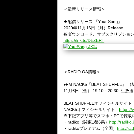
＜最新リリース情報＞
★配信リリース
『
Your Song
』
2020
年
11
月
16
日（月）
Release
各ダウンロード、サブスクリプショ
https://lnk.to/DEZERT
====================
＜
RADIO OA
情報＞
●FM NACK5
『
BEAT SHUFFLE
』
（
11
月
6
日（金）
19:10
－
20:30
生放送
BEAT SHUFFLE
オフィシャルサイ
NACK5
オフィシャルサイト
https:/
※
下記アプリ等でスマホ・
PC
で聴取
・
radiko
（関東
1
都
6
県）
http://radiko.j
・
radiko
プレミアム（全国）
http://ra