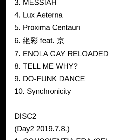
3. MESSIAH
4. Lux Aeterna
5. Proxima Centauri
6. 絶彩 feat. 京
7. ENOLA GAY RELOADED
8. TELL ME WHY?
9. DO-FUNK DANCE
10. Synchronicity
DISC2
(Day2 2019.7.8.)