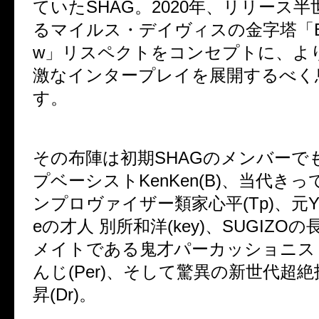
ていたSHAG。2020年、リリース
るマイルス・デイヴィスの金字塔「Bitc
w」リスペクトをコンセプトに、よ
激なインタープレイを展開するべく
す。
その布陣は初期SHAGのメンバーで
プベーシストKenKen(B)、当代き
ンプロヴァイザー類家心平(Tp)、元Yasei 
eの才人 別所和洋(key)、SUGIZO
メイトである鬼才パーカッショニス
んじ(Per)、そして驚異の新世代超絶
昇(Dr)。