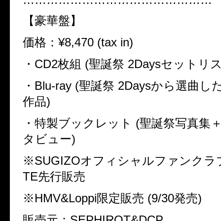
【豪華盤】
価格：
¥
8,470 (tax in)
・CD2枚組 (聖誕祭 2Daysセットリ
・Blu-ray (聖誕祭 2Daysから選
作品)
・特製ブックレット (聖誕祭写真集
タビュー)
※
SUGIZO
オフィシャルファンクラ
TE
先行販売
※
HMV&Loppi
限定販売 (9/30発売)
販売元：SEPHIROT&DCP