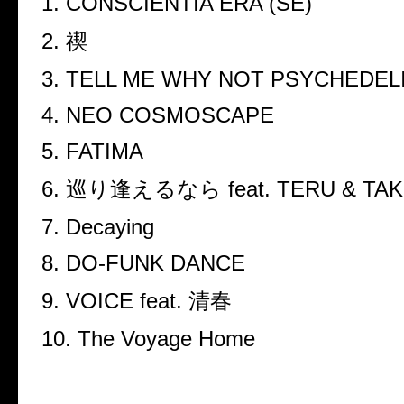
1. CONSCIENTIA ERA (SE)
2. 禊
3. TELL ME WHY NOT PSYCHEDEL
4. NEO COSMOSCAPE
5. FATIMA
6. 巡り逢えるなら feat. TERU & TA
7. Decaying
8. DO-FUNK DANCE
9. VOICE feat. 清春
10. The Voyage Home