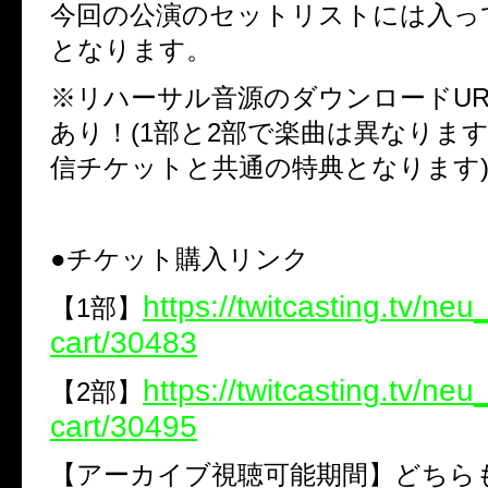
今回の公演のセットリストには入っ
となります。
※
リハーサル音源のダウンロード
UR
あり！
(1
部と
2
部で楽曲は異なりま
信チケットと共通の特典となります
●
チケット購入リンク
https://twitcasting.tv/ne
【
1
部】
cart/30483
https://twitcasting.tv/ne
【
2
部】
cart/30495
【アーカイブ視聴可能期間】どちら