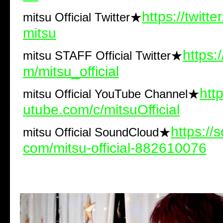
https://twitt
mitsu Official Twitter★
mitsu
https:/
mitsu STAFF Official Twitter★
m/mitsu_official
htt
mitsu Official YouTube Channel★
utube.com/c/mitsuOfficial
https://
mitsu Official SoundCloud★
com/mitsu-official-882610076