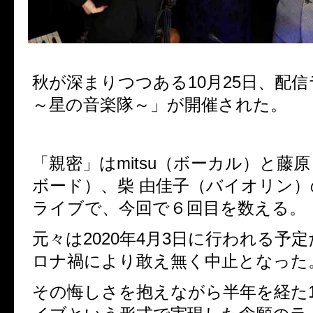
秋が深まりつつある
10
月
25
日、配信
～星の音楽隊～」が開催された。
「親密」は
mitsu
（ボーカル）と藤原
ボード）、柴 由佳子（バイオリン
ライブで、今回で６回目を数える。
元々は
2020
年
4
月
3
日に行われる予定
ロナ禍により敢え無く中止となった
その悔しさを抱えながら半年を経た