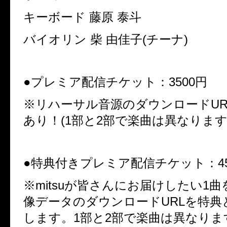
キーボード 藤原 泰斗
バイオリン 柴 由佳子
(
チーナ
)
●
プレミア配信チケット：
3500
円
※
リハーサル音源のダウンロード
UR
あり！
(1
部と
2
部で楽曲は異なりま
●
特典付きプレミア配信チケット：
4
※
mitsu
が皆さんにお届けしたい
1
曲
像データのダウンロード
URL
を特典
します。
1
部と
2
部で楽曲は異なりま