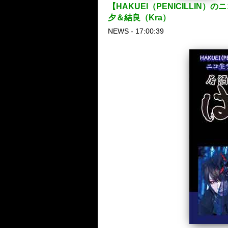
【HAKUEI（PENICILLI
夕＆結良（Kra）
NEWS - 17:00:39