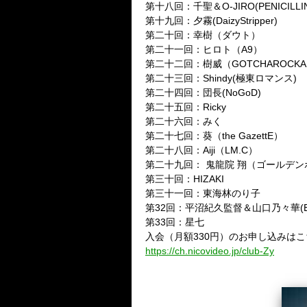
第十八回：千聖＆O-JIRO(PENICILLI
第十九回：夕霧(DaizyStripper)
第二十回：幸樹（ダウト）
第二十一回：ヒロト（A9）
第二十二回：樹威（GOTCHAROCK
第二十三回：Shindy(極東ロマンス)
第二十四回：団長(NoGoD)
第二十五回：Ricky
第二十六回：みく
第二十七回：葵（the GazettE）
第二十八回：Aiji（LM.C）
第二十九回： 鬼龍院 翔（ゴールデ
第三十回：HIZAKI
第三十一回：東海林のり子
第
32
回：平沼紀久監督＆山口乃々華
(
第33回：星七
入会（月額330円）のお申し込みは
https://ch.nicovideo.jp/club-Zy