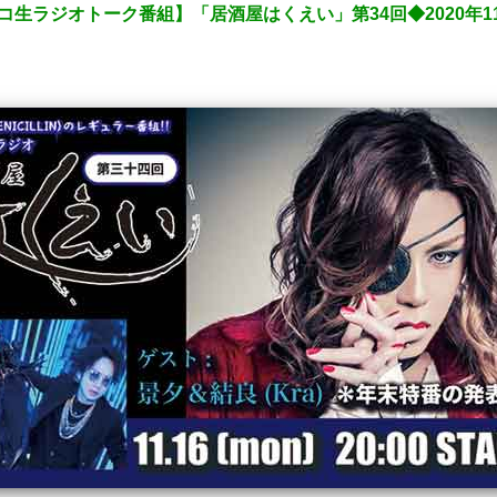
N）のニコ生ラジオトーク番組】「居酒屋はくえい」第34回◆2020年