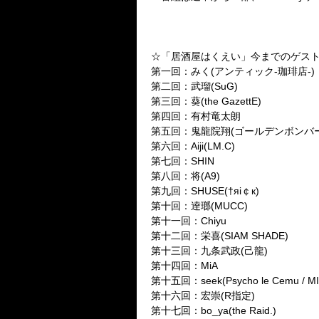
☆「居酒屋はくえい」今までのゲス
第一回：みく(アンティック-珈琲店-)
第二回：武瑠(SuG)
第三回：葵(the GazettE)
第四回：有村竜太朗
第五回：鬼龍院翔(ゴールデンボンバー
第六回：Aiji(LM.C)
第七回：SHIN
第八回：将(A9)
第九回：SHUSE(†яi￠к)
第十回：逹瑯(MUCC)
第十一回：Chiyu
第十二回：栄喜(SIAM SHADE)
第十三回：九条武政(己龍)
第十四回：MiA
第十五回：seek(Psycho le Cemu / M
第十六回：宏崇(R指定)
第十七回：bo_ya(the Raid.)