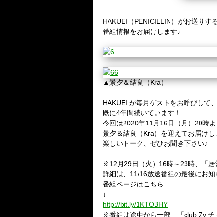
HAKUEI（PENICILLIN）が
番組情報をお届けします♪
▲景夕＆結良（Kra）
HAKUEI が毎月ゲストをお呼びして
既に4年間続いています！
今回は2020年11月16日（月）20
景夕＆結良（Kra）を迎えてお届けし
楽しいトーク、ぜひお聞き下さい♪
※12月29日（火）16時～23時、
詳細は、11/16放送番組の最後にお
番組ページはこちら
↓
http://bit.ly/1KTOBHY
※番組は途中から一部、「club Zy