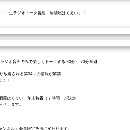
お送りするニコ生ラジオトーク番組「居酒屋はくえい」！
、ラジオ音声のみで楽しくトークする 60分～ 70分番組。
時より放送される第34回の情報が解禁！
ます♪
「居酒屋はくえい」年末特番（７時間）が決定！
知らせします。
.チャンネル」会員限定放送に変わります。