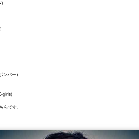
N)
A）
ンボンバー）
E-girls)
こちらです。