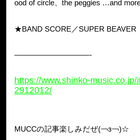
ood of circle、the peggies …and more
★BAND SCORE／SUPER BEAVE
——————————-
https://www.shinko-music.co.jp/
2912012/
MUCCの記事楽しみだぜ(￢з￢)☆