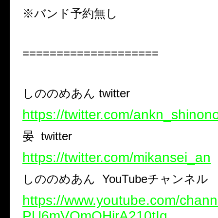
※
バンド予約無し
====================
しののめあん
twitter
https://twitter.com/ankn_shino
晏
twitter
https://twitter.com/mikansei_an
しののめあん
YouTube
チャンネル
https://www.youtube.com/chan
PU6mVQmQHirA210tIg