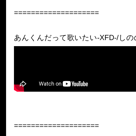
====================
あんくんだって歌いたい
-XFD-/
しの
====================