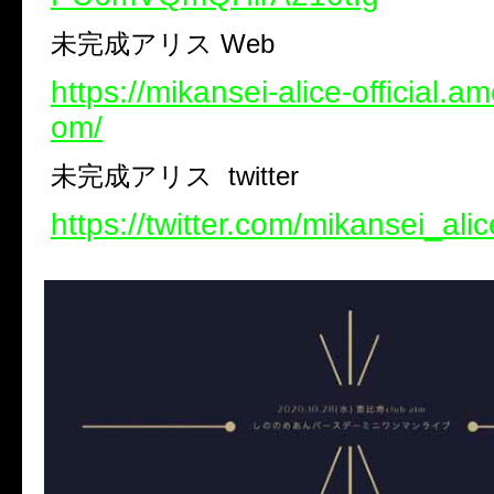
未完成アリス
Web
https://mikansei-alice-official.
om/
未完成アリス
twitter
https://twitter.com/mikansei_alic