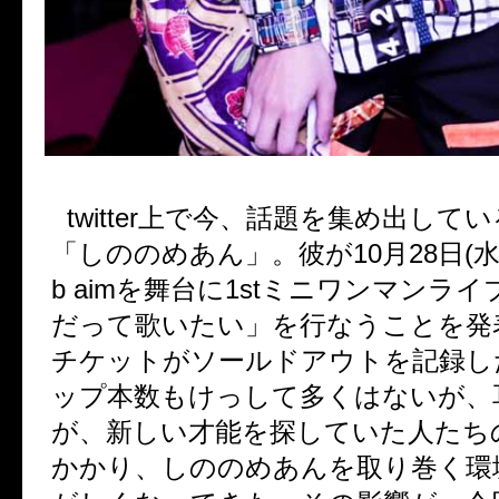
twitter
上で今、話題を集め出してい
「しののめあん」。彼が
10
月
28
日
(
b aim
を舞台に
1st
ミニワンマンライ
だって歌いたい」を行なうことを発
チケットがソールドアウトを記録し
ップ本数もけっして多くはないが、
が、新しい才能を探していた人たち
かかり、しののめあんを取り巻く環