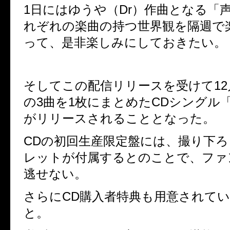
1
日にはゆうや（Dr）作曲となる「
れぞれの楽曲の持つ世界観を隔週で
って、是非楽しみにしておきたい。
そしてこの配信リリースを受けて
12
の
3
曲を
1
枚にまとめた
CD
シングル
がリリースされることとなった。
CD
の初回生産限定盤には、撮り下ろ
レットが付属するとのことで、ファ
逃せない。
さらに
CD
購入者特典も用意されて
と。