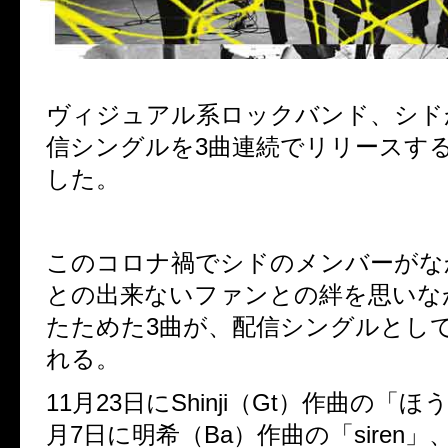
ヴィジュアル系ロックバンド、シド
信シングルを
3
曲連続でリリースす
した。
このコロナ禍でシドのメンバーがな
との出来ないファンとの絆を思いな
たためた
3
曲が、配信シングルとし
れる。
11
月
23
日に
Shinji（Gt）
作曲の「ほ
月
7
日に明希（Ba）作曲の「
siren
」