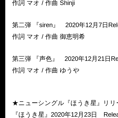
作詞
マオ
/
作曲
Shinji
第二弾
『
siren
』
2020
年
12
月
7
日
Rel
作詞
マオ
/
作曲
御恵明希
第三弾
『声色』
2020
年
12
月
21
日
Re
作詞
マオ
/
作曲
ゆうや
★ニューシングル『ほうき星』リリ
『ほうき星』
2020
年
12
月
23
日
Rele