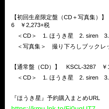
【初回生産限定盤（
CD
＋写真集）
6
￥
2,273+
税
＜
CD
＞
1.
ほうき星
2. siren
3
＜写真集＞ 撮り下ろしブックレ
【通常盤（
CD
）】
KSCL-3287
￥
＜
CD
＞
1.
ほうき星
2. siren
3
『ほうき星』予約購入まとめ
URL
https://kmu.lnk.to/Fj0uqUT7