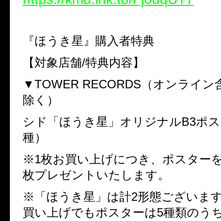
『ほうき星』購入者特典
【対象店舗
/
特典内容】
▼
TOWER RECORDS
（オンライン
除く）
シド「ほうき星」オリジナル
B3
ポス
種）
※
1
枚お買い上げにつき、ポスター
枚プレゼントいたします。
※「ほうき星」は計
2
形態ございま
買い上げでもポスターは
5
種類のう