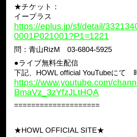
★チケット：
イープラス
https://eplus.jp/sf/detail/3321
0001P021001?P1=1221
問：青山RizM 03-6804-5925
●ライブ無料生配信
下記、HOWL official YouTubeに
https://www.youtube.com/chann
BmaVz_3zYfzJLtHQA
====================
★HOWL OFFICIAL SITE★