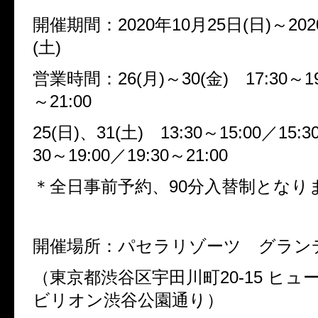
開催期間：
2020
年
10
月
25
日
(
日
)
～
202
(
土
)
営業時間：
26(
月
)
～
30(
金
)
17:30
～
1
～
21:00
25(
日
)
、
31(
土
)
13:30
～
15:00
／
15:3
30
～
19:00
／
19:30
～
21:00
＊全日事前予約、
90
分入替制となり
開催場所：パセラリゾーツ グラン
（東京都渋谷区宇田川町
20-15
ヒュ
ビリオン渋谷公園通り）